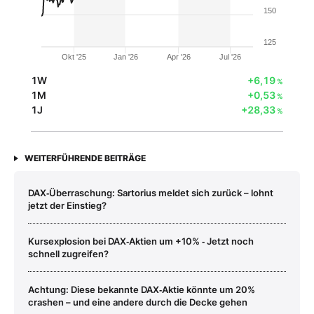
150
125
Okt '25
Jan '26
Apr '26
Jul '26
1W
+6,19
%
1M
+0,53
%
1J
+28,33
%
WEITERFÜHRENDE BEITRÄGE
DAX‑Überraschung: Sartorius meldet sich zurück – lohnt
jetzt der Einstieg?
Kursexplosion bei DAX‑Aktien um +10% ‑ Jetzt noch
schnell zugreifen?
Achtung: Diese bekannte DAX‑Aktie könnte um 20%
crashen – und eine andere durch die Decke gehen