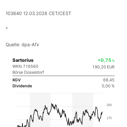
103640 12.03.2026 CET/CEST
°
Quelle: dpa-Afx
Sartorius
+0,75
%
WKN 716560
190,20
EUR
Börse Düsseldorf
KGV
69,45
Dividende
0,00 %
200
175