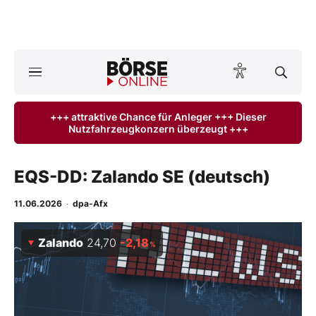
Börse
News
+++ attraktive Chance für Anleger +++ Dieser
Nutzfahrzeugkonzern überzeugt +++
Anlageprodukte
Finanz-Check
EQS-DD: Zalando SE (deutsch)
Abo & Shop
11.06.2026
·
dpa-Afx
BO-Musterdepots
Zalando
24,70
-2,18
%
Experten
Mein B:O