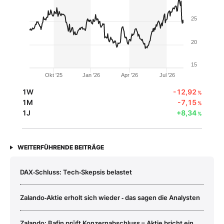
25
20
15
Okt '25
Jan '26
Apr '26
Jul '26
1W
-12,92
%
1M
-7,15
%
1J
+8,34
%
WEITERFÜHRENDE BEITRÄGE
DAX‑Schluss: Tech‑Skepsis belastet
Zalando‑Aktie erholt sich wieder ‑ das sagen die Analysten
Zalando: Bafin prüft Konzernabschluss – Aktie bricht ein