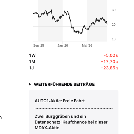
30
20
10
Sep '25
Jan '26
Mai '26
1W
-5,02
%
1M
-17,70
%
1J
-23,85
%
WEITERFÜHRENDE BEITRÄGE
AUTO1‑Aktie: Freie Fahrt
Zwei Burggräben und ein
n
Datenschatz: Kaufchance bei dieser
MDAX‑Aktie