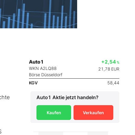
Auto1
+2,54
%
WKN A2LQ88
21,78
EUR
Börse Düsseldorf
KGV
58,44
chte
Auto1
Aktie jetzt handeln?
Kaufen
Verkaufen
S