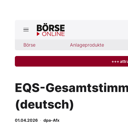
Börse
Börse
Anlageprodukte
News
Anlageprodukte
+++ attr
Finanz-Check
EQS-Gesamtstimmr
Abo & Shop
(deutsch)
BO-Musterdepots
01.04.2026
·
dpa-Afx
Experten