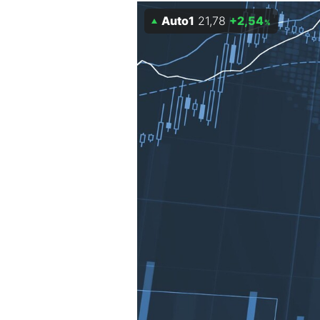
Auto1
21,78
+2,54
Mein B:O
%
Mein Konto
Folgen Sie uns
Kontakt