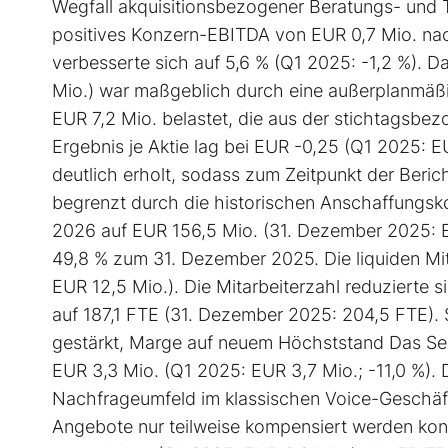
Wegfall akquisitionsbezogener Beratungs- und Tr
positives Konzern-EBITDA von EUR 0,7 Mio. nac
verbesserte sich auf 5,6 % (Q1 2025: -1,2 %). 
Mio.) war maßgeblich durch eine außerplanmäßi
EUR 7,2 Mio. belastet, die aus der stichtagsbe
Ergebnis je Aktie lag bei EUR -0,25 (Q1 2025: E
deutlich erholt, sodass zum Zeitpunkt der Beric
begrenzt durch die historischen Anschaffungsko
2026 auf EUR 156,5 Mio. (31. Dezember 2025: EU
49,8 % zum 31. Dezember 2025. Die liquiden Mit
EUR 12,5 Mio.). Die Mitarbeiterzahl reduzierte
auf 187,1 FTE (31. Dezember 2025: 204,5 FTE). 
gestärkt, Marge auf neuem Höchststand Das Seg
EUR 3,3 Mio. (Q1 2025: EUR 3,7 Mio.; -11,0 %).
Nachfrageumfeld im klassischen Voice-Geschäft
Angebote nur teilweise kompensiert werden ko