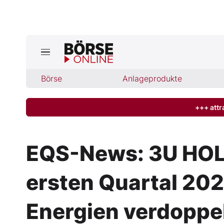
Jetzt a
ktuelle Ausgabe BÖRSE ONLINE lese
Börse
Börse
Anlageprodukte
News
+++ attr
Anlageprodukte
EQS-News: 3U HOL
Finanz-Check
ersten Quartal 202
Abo & Shop
Energien verdoppe
BO-Musterdepots