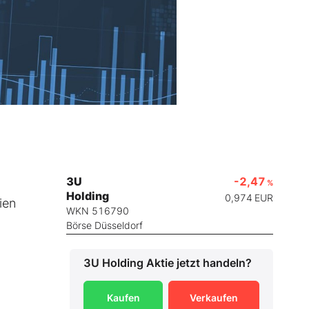
3U
-2,47
%
Holding
0,974
EUR
ien
WKN 516790
Börse Düsseldorf
3U Holding
Aktie jetzt handeln?
Kaufen
Verkaufen