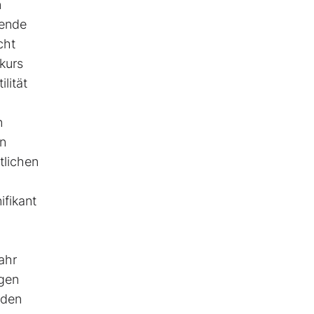
n
dende
cht
kurs
lität
n
rn
tlichen
fikant
ahr
igen
 den