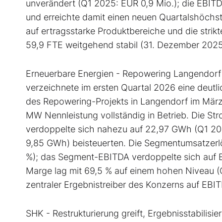
unverändert (Q1 2025: EUR 0,9 Mio.); die EBIT
und erreichte damit einen neuen Quartalshöchs
auf ertragsstarke Produktbereiche und die strik
59,9 FTE weitgehend stabil (31. Dezember 2025
Erneuerbare Energien - Repowering Langendorf 
verzeichnete im ersten Quartal 2026 eine deut
des Repowering-Projekts in Langendorf im März 
MW Nennleistung vollständig in Betrieb. Die S
verdoppelte sich nahezu auf 22,97 GWh (Q1 20
9,85 GWh) beisteuerten. Die Segmentumsatzerlö
%); das Segment-EBITDA verdoppelte sich auf E
Marge lag mit 69,5 % auf einem hohen Niveau (Q
zentraler Ergebnistreiber des Konzerns auf EB
SHK - Restrukturierung greift, Ergebnisstabili