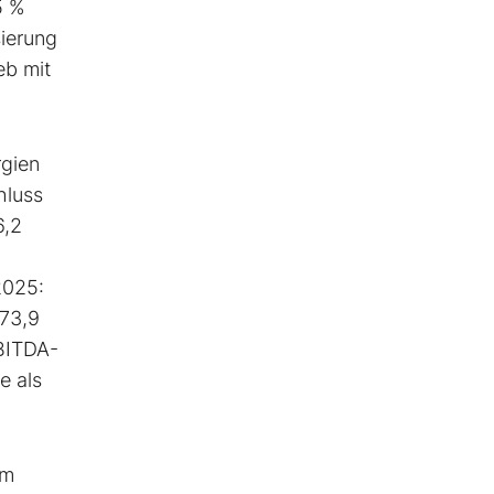
5 %
sierung
eb mit
rgien
hluss
6,2
2025:
+73,9
EBITDA-
e als
im