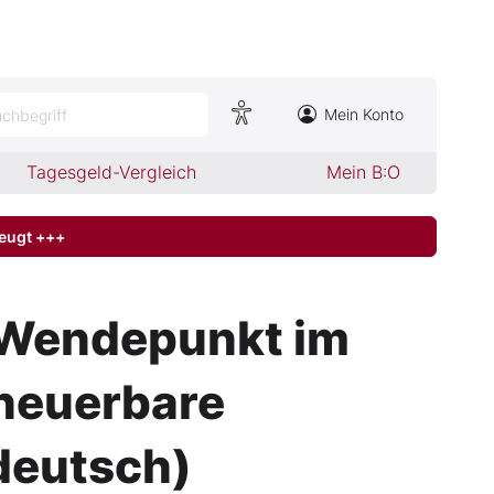
Mein Konto
chbegriff
Tagesgeld-Vergleich
Mein B:O
zeugt +++
 Wendepunkt im
rneuerbare
deutsch)