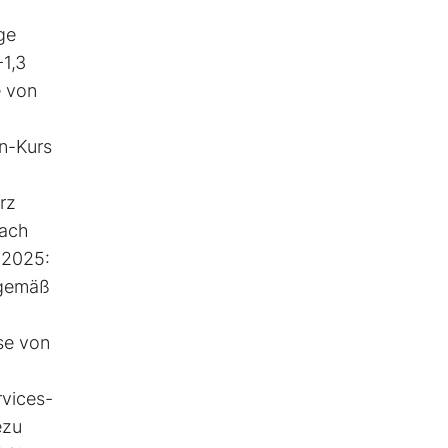
ge
-1,3
e von
in-Kurs
rz
nach
 2025:
ngemäß
se von
rvices-
ezu