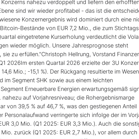
Konzerns nahezu verdoppelt und liefern den erhoffte
bene sind wir wieder profitabel - das ist die entschei
wiesene Konzernergebnis wird dominiert durch eine ni
Bitcoin-Bestände von EUR 7,2 Mio., die zum Stichtags
tal eingetretene Kurserholung verdeutlicht die Volati
ngen wieder möglich. Unsere Jahresprognose steht
 sie zu erfüllen."Christoph Hellrung, Vorstand Finanze
 2026Im ersten Quartal 2026 erzielte der 3U Konze
4,6 Mio.; -15,1 %). Der Rückgang resultierte im Wesen
 im Segment SHK sowie aus einem leichten
Segment Erneuerbare Energien erwartungsgemäß signi
o. nahezu auf Vorjahresniveau; die Rohergebnismarge
ar von 39,5 % auf 46,7 %, was den gestiegenen Anteil
r Personalaufwand verringerte sich infolge der im Vorj
EUR 3,0 Mio. (Q1 2025: EUR 3,3 Mio.). Auch die sonst
Mio. zurück (Q1 2025: EUR 2,7 Mio.), vor allem durch