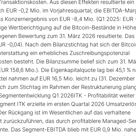
ansaktionskosten. Aus diesen Effekten resultierte ein
h EUR -0,2 Mio. im Vorjahresquartal; die EBITDA-Mar
Das Konzernergebnis von EUR -8,4 Mio. (Q1 2025: EUR 
ge Wertberichtigung auf die Bitcoin-Bestände in Höh
zogenen Bewertung zum 31. März 2026 resultierte. Das
UR -0,04). Nach dem Bilanzstichtag hat sich der Bitco
hterstattung ein erhebliches Zuschreibungspotenzial
sten besteht. Die Bilanzsumme belief sich zum 31. Mä
R 158,6 Mio.). Die Eigenkapitalquote lag bei 45,1 % 
tel nahmen auf EUR 16,5 Mio. leicht zu (31. Dezember
 sich zum Stichtag im Rahmen der Restrukturierung pla
Segmententwicklung Q1 2026ITK - Profitabilität weiter
ment ITK erzielte im ersten Quartal 2026 Umsatzerlö
 Der Rückgang ist im Wesentlichen auf das verhaltene
 zurückzuführen, das durch profitablere Managed-Se
nnte. Das Segment-EBITDA blieb mit EUR 0,9 Mio. nah