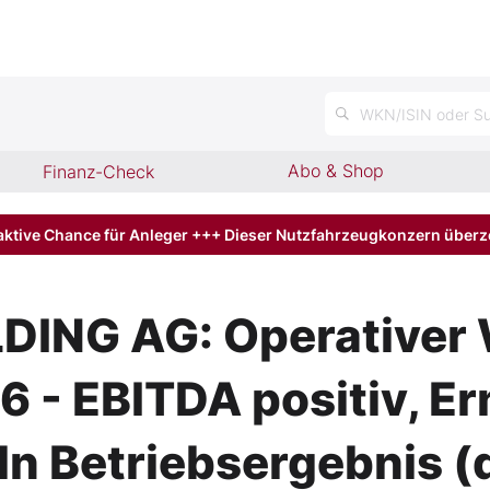
n
WKN/ISIN oder Su
Abo & Shop
Finanz-Check
aktive Chance für Anleger +++ Dieser Nutzfahrzeugkonzern über
DING AG: Operativer
6 - EBITDA positiv, E
ln Betriebsergebnis (