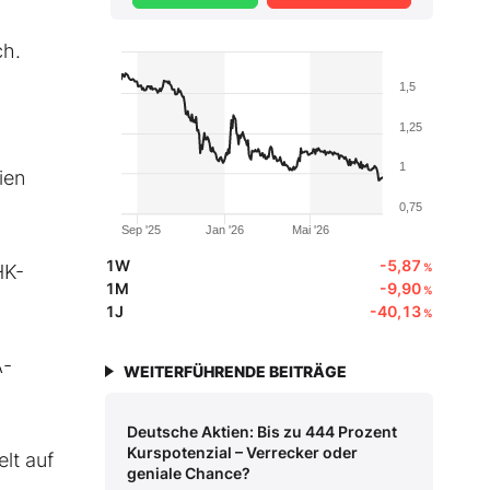
ch.
1,5
1,25
1
ien
0,75
Sep '25
Jan '26
Mai '26
1W
-5,87
HK-
%
1M
-9,90
%
1J
-40,13
%
A-
WEITERFÜHRENDE BEITRÄGE
Deutsche Aktien: Bis zu 444 Prozent
Kurspotenzial – Verrecker oder
lt auf
geniale Chance?