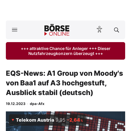
Börse
News
+++ attraktive Chance für Anleger +++ Dieser
Nutzfahrzeugkonzern überzeugt +++
Anlageprodukte
Finanz-Check
EQS-News: A1 Group von Moody's
von Baa1 auf A3 hochgestuft,
Abo & Shop
Ausblick stabil (deutsch)
BO-Musterdepots
19.12.2023
·
dpa-Afx
Experten
Telekom Austria
9,95
-2,64
%
Mein B:O