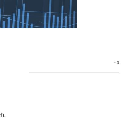
-
%
ch.