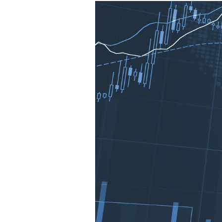
Experten
-
%
Mein B:O
Mein Konto
Folgen Sie uns
Kontakt