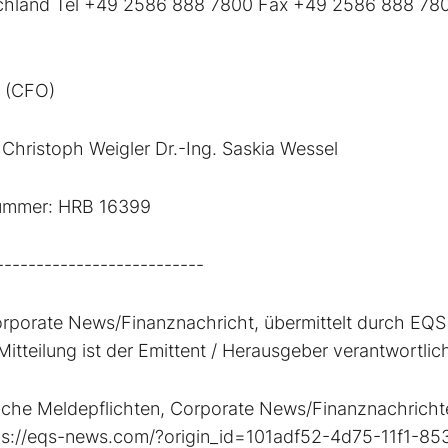
schland Tel +49 2586 888 7800 Fax +49 2586 888 78
t (CFO)
 Christoph Weigler Dr.-Ing. Saskia Wessel
rnummer: HRB 16399
--------------------------
orporate News/Finanznachricht, übermittelt durch EQ
Mitteilung ist der Emittent / Herausgeber verantwortlic
liche Meldepflichten, Corporate News/Finanznachrich
ttps://eqs-news.com/?origin_id=101adf52-4d75-11f1-85