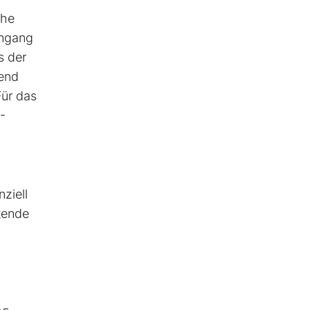
che
ingang
s der
fend
ür das
-
ziell
itende