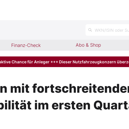
n
WKN/ISIN oder Su
Abo & Shop
Finanz-Check
aktive Chance für Anleger +++ Dieser Nutzfahrzeugkonzern über
mit fortschreitender 
bilität im ersten Qua