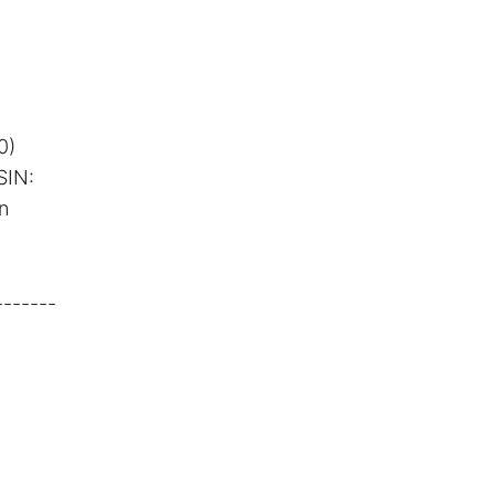
0)
SIN:
n
-------