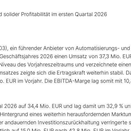
 solider Profitabilität im ersten Quartal 2026
, ein führender Anbieter von Automatisierungs- und
s Geschäftsjahres 2026 einen Umsatz von 37,3 Mio. EU
iveau des Vorjahreszeitraums und verzeichnete eine
atzes zeigte sich die Ertragskraft weiterhin stabil. D
io. EUR im Vorjahr. Die EBITDA-Marge lag somit mit 10
tal 2026 auf 34,4 Mio. EUR und lag damit um 32,9 % un
Hintergrund eines weiterhin herausfordernden Marktu
er andauernden Investitionszurückhaltung verringerte 
lich auf 15,0 Mio. EUR nach 42,8 Mio. EUR im Vorjahr.