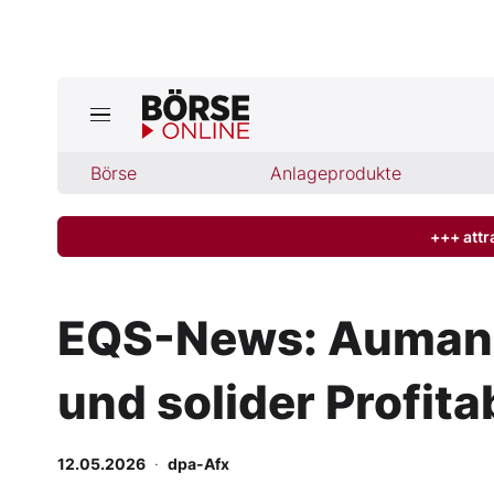
Jetzt a
ktuelle Ausgabe BÖRSE ONLINE lese
Börse
Börse
Anlageprodukte
News
+++ attr
Anlageprodukte
EQS-News: Aumann 
Finanz-Check
und solider Profita
Abo & Shop
BO-Musterdepots
12.05.2026
·
dpa-Afx