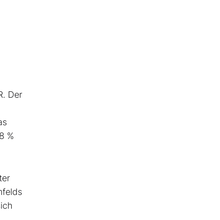
R. Der
n
as
,8 %
ter
mfelds
sich