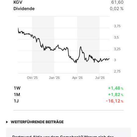
KGV
61,60
Dividende
0,02 %
3,75
3,5
3,25
3
2,75
Okt '25
Jan '26
Apr '26
Jul '26
1W
+1,48
%
1M
+1,82
%
1J
-16,12
%
WEITERFÜHRENDE BEITRÄGE
Dortmund‑Aktie vor dem Comeback? Warum sich der