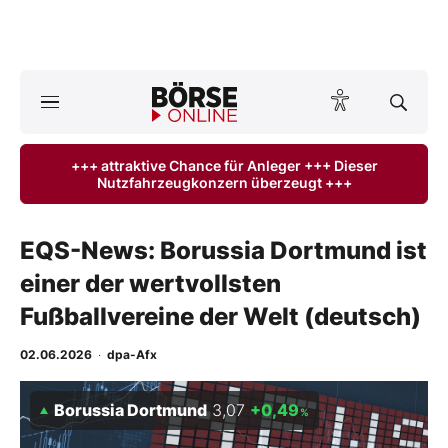
A
ktuelle Ausgabe BÖRSE ONLINE lesen
Börse
+++ attraktive Chance für Anleger +++ Dieser
Nutzfahrzeugkonzern überzeugt +++
News
Anlageprodukte
EQS-News: Borussia Dortmund ist
einer der wertvollsten
Finanz-Check
Fußballvereine der Welt (deutsch)
Abo & Shop
02.06.2026
·
dpa-Afx
BO-Musterdepots
Borussia Dortmund
3,07
+0,49
%
Experten