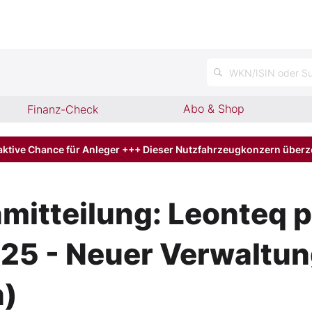
n
WKN/ISIN oder Su
Abo & Shop
Finanz-Check
aktive Chance für Anleger +++ Dieser Nutzfahrzeugkonzern über
itteilung: Leonteq pu
025 - Neuer Verwaltun
h)