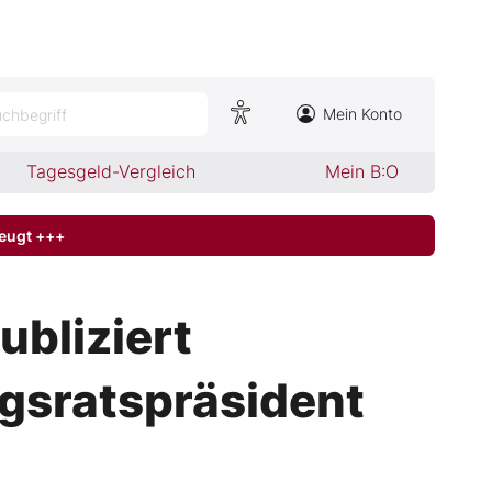
Mein Konto
chbegriff
Tagesgeld-Vergleich
Mein B:O
zeugt +++
bliziert
gsratspräsident