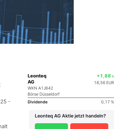
Leonteq
+1,88
%
AG
18,56
EUR
t
WKN A1J642
Börse Düsseldorf
025 -
Dividende
0,17 %
Leonteq AG
Aktie jetzt handeln?
halt