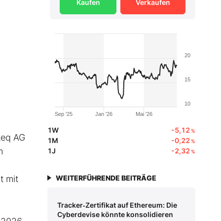
Kaufen
Verkaufen
20
15
10
Sep '25
Jan '26
Mai '26
1W
-5,12
%
teq AG
1M
-0,22
%
m
1J
-2,32
%
t mit
WEITERFÜHRENDE BEITRÄGE
Tracker‑Zertifikat auf Ethereum: Die
Cyberdevise könnte konsolidieren