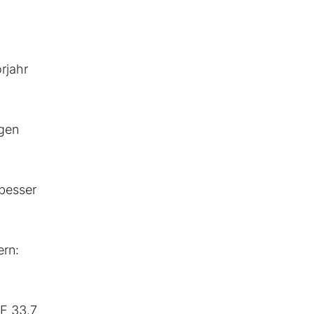
rjahr
ngen
besser
ern:
HF 33.7