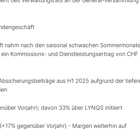
sident des Verwaltungsrats an der General-versammlun
undengeschäft
äft nahm nach den saisonal schwachen Sommermonat
25 ein Kommissions- und Dienstleistungsertrag von CHF
bsicherungsbeiträge aus H1 2025 aufgrund der tiefer
ben
nüber Vorjahr); davon 33% über LYNQS initiiert
 (+17% gegenüber Vorjahr) - Margen weiterhin auf