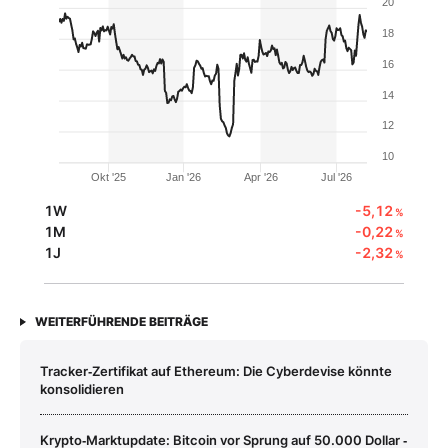
20
18
16
14
12
10
Okt '25
Jan '26
Apr '26
Jul '26
1W
-5,12
%
1M
-0,22
%
1J
-2,32
%
WEITERFÜHRENDE BEITRÄGE
Tracker‑Zertifikat auf Ethereum: Die Cyberdevise könnte
konsolidieren
Krypto‑Marktupdate: Bitcoin vor Sprung auf 50.000 Dollar ‑