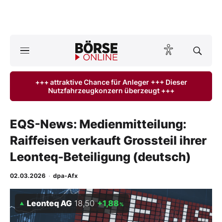
A
ktuelle Ausgabe BÖRSE ONLINE lesen
Börse
+++ attraktive Chance für Anleger +++ Dieser
Nutzfahrzeugkonzern überzeugt +++
News
Anlageprodukte
EQS-News: Medienmitteilung:
Raiffeisen verkauft Grossteil ihrer
Finanz-Check
Leonteq-Beteiligung (deutsch)
Abo & Shop
02.03.2026
·
dpa-Afx
BO-Musterdepots
Leonteq AG
18,50
+1,88
%
Experten