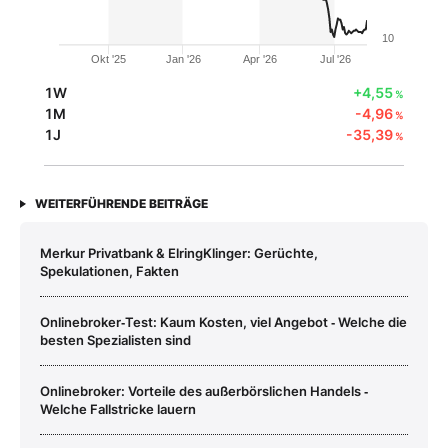
10
Okt '25
Jan '26
Apr '26
Jul '26
1W
+4,55
%
1M
-4,96
%
1J
-35,39
%
WEITERFÜHRENDE BEITRÄGE
Merkur Privatbank & ElringKlinger: Gerüchte,
Spekulationen, Fakten
Onlinebroker‑Test: Kaum Kosten, viel Angebot ‑ Welche die
besten Spezialisten sind
Onlinebroker: Vorteile des außerbörslichen Handels ‑
Welche Fallstricke lauern