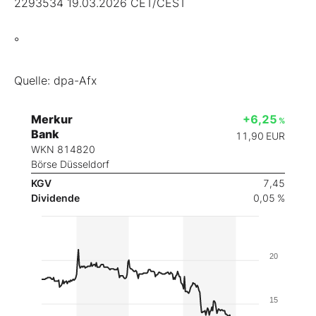
2293534 19.03.2026 CET/CEST
°
Quelle: dpa-Afx
Merkur
+6,25
%
Bank
11,90
EUR
WKN 814820
Börse Düsseldorf
KGV
7,45
Dividende
0,05 %
20
15