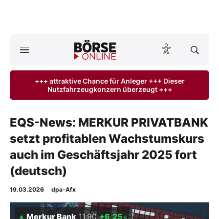
A
ktuelle Ausgabe BÖRSE ONLINE lesen
Börse
+++ attraktive Chance für Anleger +++ Dieser
Nutzfahrzeugkonzern überzeugt +++
News
Anlageprodukte
EQS-News: MERKUR PRIVATBANK
setzt profitablen Wachstumskurs
Finanz-Check
auch im Geschäftsjahr 2025 fort
Abo & Shop
(deutsch)
BO-Musterdepots
19.03.2026
·
dpa-Afx
Experten
Merkur Bank
11,90
+6,25
%