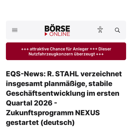
Börse
News
+++ attraktive Chance für Anleger +++ Dieser
Nutzfahrzeugkonzern überzeugt +++
Anlageprodukte
Finanz-Check
EQS-News: R. STAHL verzeichnet
insgesamt planmäßige, stabile
Abo & Shop
Geschäftsentwicklung im ersten
BO-Musterdepots
Quartal 2026 -
Zukunftsprogramm NEXUS
Experten
gestartet (deutsch)
Mein B:O