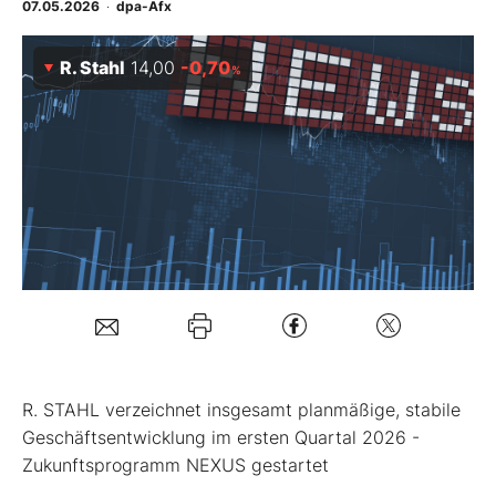
07.05.2026
·
dpa-Afx
Mein Konto
R. Stahl
14,00
-0,70
%
Folgen Sie uns
Kontakt
R. STAHL verzeichnet insgesamt planmäßige, stabile
Geschäftsentwicklung im ersten Quartal 2026 -
Zukunftsprogramm NEXUS gestartet