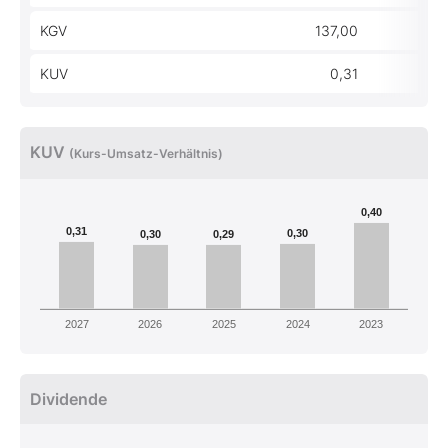
KGV
137,00
KUV
0,31
0
KUV
(Kurs-Umsatz-Verhältnis)
0,40
0,31
0,30
0,30
0,29
2027
2026
2025
2024
2023
Dividende