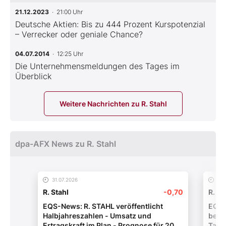
21.12.2023
· 21:00 Uhr
Deutsche Aktien: Bis zu 444 Prozent Kurspotenzial
– Verrecker oder geniale Chance?
04.07.2014
· 12:25 Uhr
Die Unternehmensmeldungen des Tages im
Überblick
Weitere Nachrichten zu R. Stahl
dpa-AFX News zu R. Stahl
31.07.2026
16.
R. Stahl
-0,70
R. St
EQS-News: R. STAHL veröffentlicht
EQS-
Halbjahreszahlen - Umsatz und
besc
Ertragskraft im Plan - Prognose für 2026
Tage