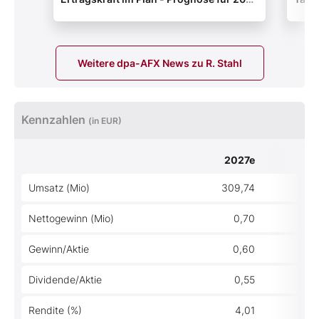
bestätigt (deutsch)
Haup
Jahr
Weitere dpa-AFX News zu R. Stahl
Kennzahlen
(in EUR)
2027e
20
Umsatz (Mio)
309,74
294
Nettogewinn (Mio)
0,70
-
Gewinn/Aktie
0,60
0
Dividende/Aktie
0,55
Rendite (%)
4,01