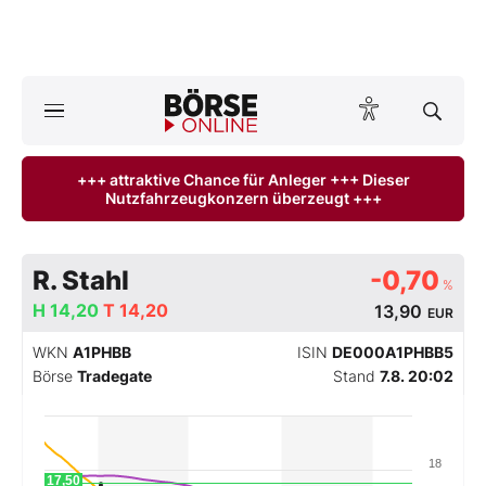
A
ktuelle Ausgabe BÖRSE ONLINE lesen
Börse
+++ attraktive Chance für Anleger +++ Dieser
Nutzfahrzeugkonzern überzeugt +++
News
Anlageprodukte
R. Stahl
-0,70
%
Finanz-Check
H
14,20
T
14,20
13,90
EUR
WKN
A1PHBB
ISIN
DE000A1PHBB5
Abo & Shop
Börse
Tradegate
Stand
7.8. 20:02
BO-Musterdepots
18
Experten
17,50