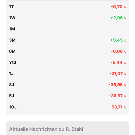
1T
-0,70
%
1W
+2,96
%
1M
3M
+9,45
%
6M
-6,08
%
Ytd
-5,44
%
1J
-21,47
%
3J
-35,65
%
5J
-39,57
%
10J
-53,71
%
Aktuelle Nachrichten zu R. Stahl