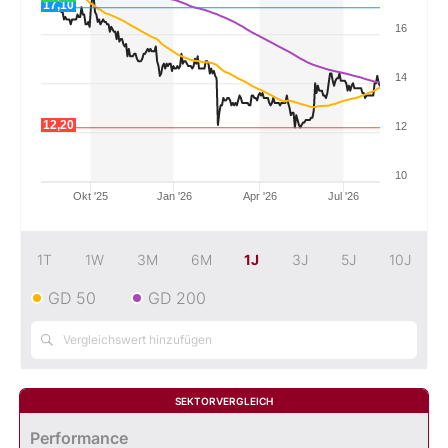
17,10
16
Mein B:O
14
Mein Konto
12,20
12
Folgen Sie uns
10
Okt '25
Jan '26
Apr '26
Jul '26
Kontakt
1T
1W
3M
6M
1J
3J
5J
10J
GD 50
GD 200
SEKTORVERGLEICH
Performance