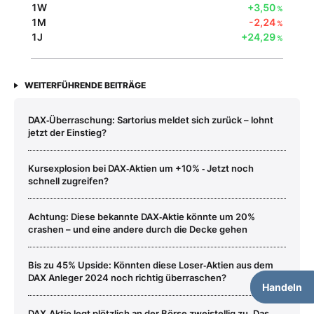
1W
+3,50
%
1M
-2,24
%
1J
+24,29
%
WEITERFÜHRENDE BEITRÄGE
DAX‑Überraschung: Sartorius meldet sich zurück – lohnt
jetzt der Einstieg?
Kursexplosion bei DAX‑Aktien um +10% ‑ Jetzt noch
schnell zugreifen?
Achtung: Diese bekannte DAX‑Aktie könnte um 20%
crashen – und eine andere durch die Decke gehen
Bis zu 45% Upside: Könnten diese Loser‑Aktien aus dem
DAX Anleger 2024 noch richtig überraschen?
Handeln
DAX‑Aktie legt plötzlich an der Börse zweistellig zu. Das