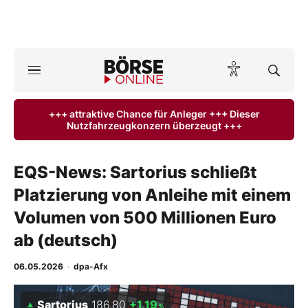
A
ktuelle Ausgabe BÖRSE ONLINE lesen
Börse
+++ attraktive Chance für Anleger +++ Dieser
Nutzfahrzeugkonzern überzeugt +++
News
Anlageprodukte
EQS-News: Sartorius schließt
Platzierung von Anleihe mit einem
Finanz-Check
Volumen von 500 Millionen Euro
Abo & Shop
ab (deutsch)
BO-Musterdepots
06.05.2026
·
dpa-Afx
Experten
Sartorius
186,80
+1,19
%