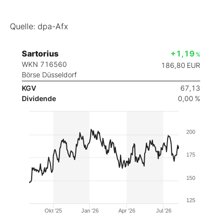
Quelle: dpa-Afx
Sartorius
+1,19
%
WKN 716560
186,80
EUR
Börse Düsseldorf
KGV
67,13
Dividende
0,00 %
200
175
150
125
Okt '25
Jan '26
Apr '26
Jul '26