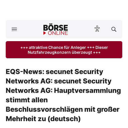
A
ktuelle Ausgabe BÖRSE ONLINE lesen
Börse
+++ attraktive Chance für Anleger +++ Dieser
Nutzfahrzeugkonzern überzeugt +++
News
Anlageprodukte
EQS-News: secunet Security
Networks AG: secunet Security
Finanz-Check
Networks AG: Hauptversammlung
Abo & Shop
stimmt allen
Beschlussvorschlägen mit großer
BO-Musterdepots
Mehrheit zu (deutsch)
Experten