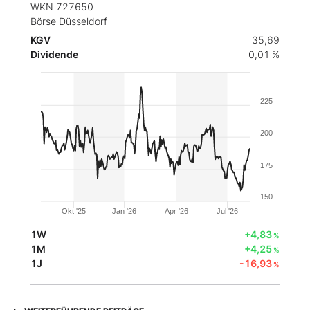
WKN 727650
Börse Düsseldorf
KGV
35,69
Dividende
0,01 %
225
200
175
150
Okt '25
Jan '26
Apr '26
Jul '26
1W
+4,83
%
1M
+4,25
%
1J
-16,93
%