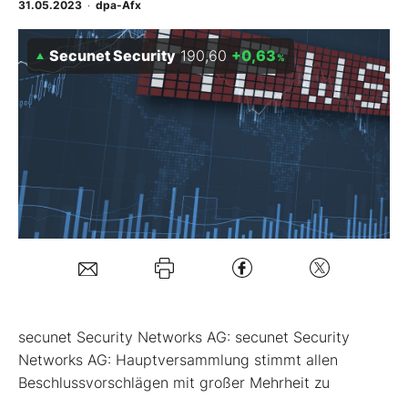
31.05.2023
·
dpa-Afx
Mein B:O
Secunet Security
190,60
+0,63
%
Mein Konto
Folgen Sie uns
Kontakt
secunet Security Networks AG: secunet Security
Networks AG: Hauptversammlung stimmt allen
Beschlussvorschlägen mit großer Mehrheit zu