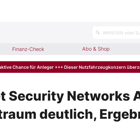
n
WKN/ISIN oder Su
Abo & Shop
Finanz-Check
aktive Chance für Anleger +++ Dieser Nutzfahrzeugkonzern über
 Security Networks A
aum deutlich, Ergebn