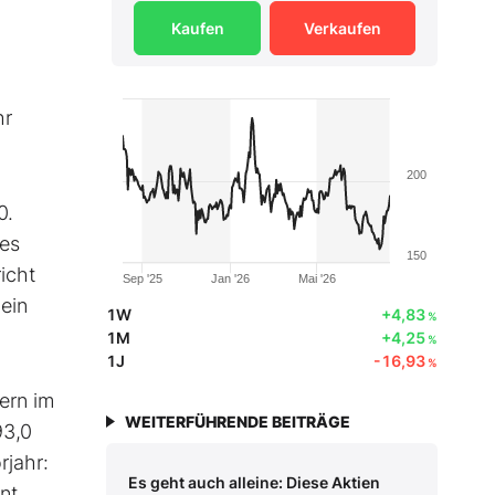
Kaufen
Verkaufen
hr
200
0.
des
150
icht
Sep '25
Jan '26
Mai '26
 ein
1W
+4,83
%
1M
+4,25
%
1J
-16,93
%
ern im
WEITERFÜHRENDE BEITRÄGE
93,0
rjahr:
Es geht auch alleine: Diese Aktien
nt.