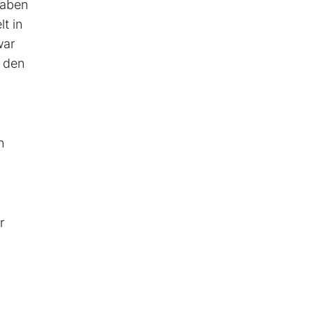
haben
t in
war
e den
n
r