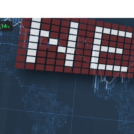
,14
%