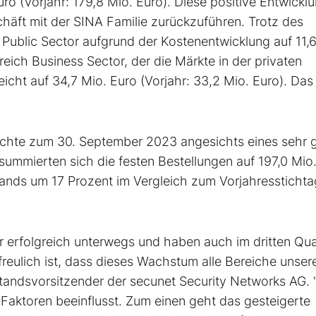
o (Vorjahr: 179,8 Mio. Euro). Diese positive Entwicklu
chäft mit der SINA Familie zurückzuführen. Trotz des
ublic Sector aufgrund der Kostenentwicklung auf 11,6
eich Business Sector, der die Märkte in der privaten
eicht auf 34,7 Mio. Euro (Vorjahr: 33,2 Mio. Euro). Das
ichte zum 30. September 2023 angesichts eines sehr 
ummierten sich die festen Bestellungen auf 197,0 Mio.
ands um 17 Prozent im Vergleich zum Vorjahresstichta
r erfolgreich unterwegs und haben auch im dritten Qua
reulich ist, dass dieses Wachstum alle Bereiche unser
tandsvorsitzender der secunet Security Networks AG. 
Faktoren beeinflusst. Zum einen geht das gesteigerte