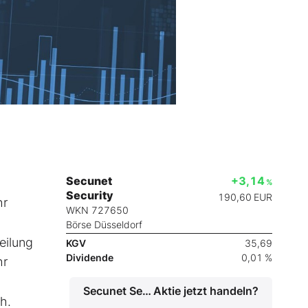
Secunet
+3,14
%
Security
190,60
EUR
hr
WKN 727650
Börse Düsseldorf
eilung
KGV
35,69
Dividende
0,01 %
hr
Secunet Security
Aktie jetzt handeln?
h.