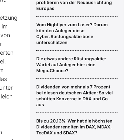
profitieren von der Neuausrichtung
Europas
setzung
Vom Highflyer zum Loser? Darum
 im
könnten Anleger diese
 von
Cyber‑Rüstungsaktie böse
unterschätzen
r
ierten
Die etwas andere Rüstungsaktie:
ei.
Wartet auf Anleger hier eine
im
Mega‑Chance?
das
Dividenden von mehr als 7 Prozent
unter
bei diesen deutschen Aktien: So viel
leich
schütten Konzerne in DAX und Co.
aus
Bis zu 20,13%. Wer hat die höchsten
Dividendenrenditen im DAX, MDAX,
n
TecDAX und SDAX?