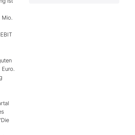
ng ist
 Mio.
 EBIT
guten
 Euro.
g
rtal
es
"Die