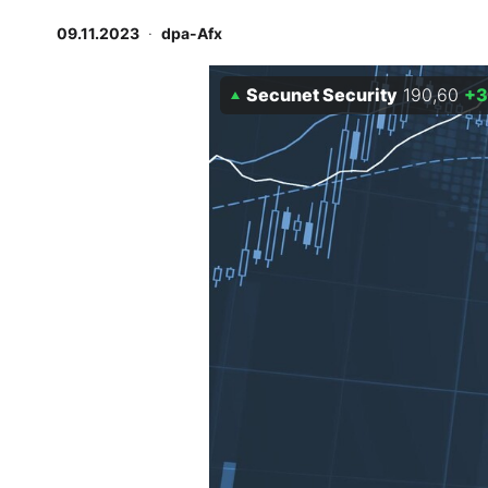
Experten
09.11.2023
·
dpa-Afx
Mein B:O
Secunet Security
190,60
+3
Mein Konto
Folgen Sie uns
Kontakt