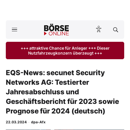
A
ktuelle Ausgabe BÖRSE ONLINE lesen
Börse
+++ attraktive Chance für Anleger +++ Dieser
Nutzfahrzeugkonzern überzeugt +++
News
Anlageprodukte
EQS-News: secunet Security
Networks AG: Testierter
Finanz-Check
Jahresabschluss und
Abo & Shop
Geschäftsbericht für 2023 sowie
Prognose für 2024 (deutsch)
BO-Musterdepots
22.03.2024
·
dpa-Afx
Experten