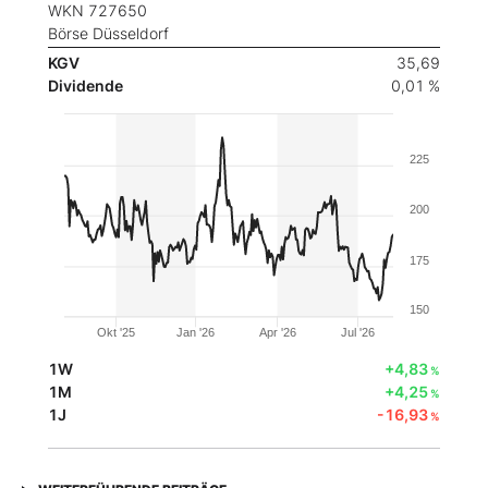
WKN 727650
Börse Düsseldorf
KGV
35,69
Dividende
0,01 %
225
200
175
150
Okt '25
Jan '26
Apr '26
Jul '26
1W
+4,83
%
1M
+4,25
%
1J
-16,93
%