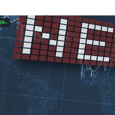
,58
%