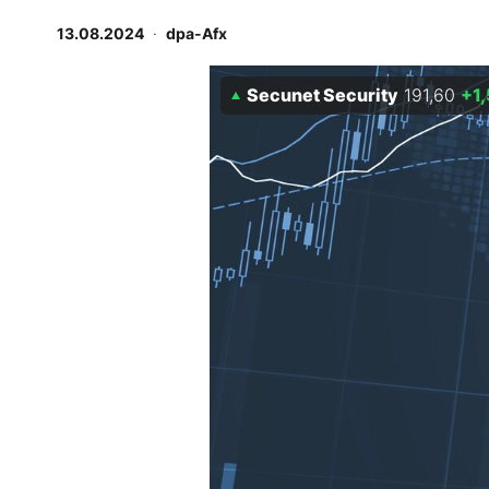
Experten
13.08.2024
·
dpa-Afx
Mein B:O
Secunet Security
191,60
+1
Mein Konto
Folgen Sie uns
Kontakt