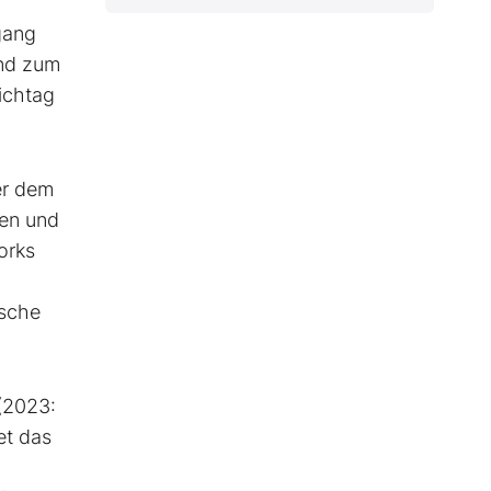
gang
and zum
ichtag
er dem
ten und
orks
ische
(2023:
et das