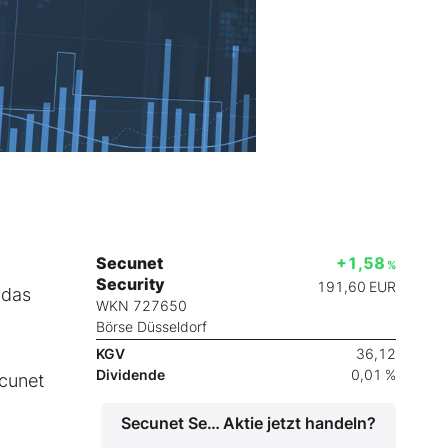
Secunet
+1,58
%
Security
191,60
EUR
 das
WKN 727650
Börse Düsseldorf
KGV
36,12
Dividende
0,01 %
ecunet
Secunet Security
Aktie jetzt handeln?