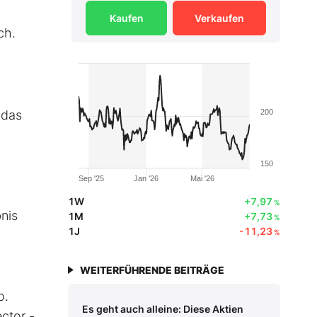
Kaufen
Verkaufen
ch.
 das
200
150
Sep '25
Jan '26
Mai '26
1W
+7,97
%
nis
1M
+7,73
%
1J
-11,23
%
WEITERFÜHRENDE BEITRÄGE
o.
Es geht auch alleine: Diese Aktien
ctor -