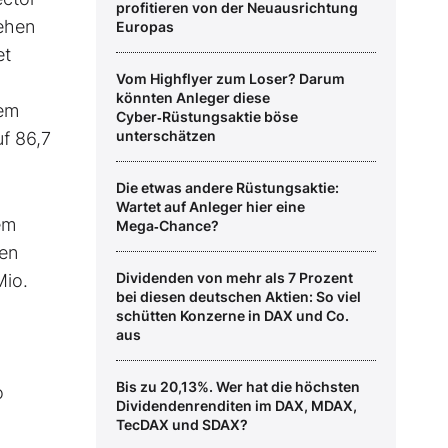
profitieren von der Neuausrichtung
gehen
Europas
et
Vom Highflyer zum Loser? Darum
könnten Anleger diese
sem
Cyber‑Rüstungsaktie böse
unterschätzen
f 86,7
Die etwas andere Rüstungsaktie:
Wartet auf Anleger hier eine
em
Mega‑Chance?
ten
Dividenden von mehr als 7 Prozent
Mio.
bei diesen deutschen Aktien: So viel
schütten Konzerne in DAX und Co.
aus
Bis zu 20,13%. Wer hat die höchsten
o
Dividendenrenditen im DAX, MDAX,
TecDAX und SDAX?