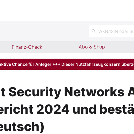
n
WKN/ISIN oder Su
Abo & Shop
Finanz-Check
aktive Chance für Anleger +++ Dieser Nutzfahrzeugkonzern über
 Security Networks A
richt 2024 und bestä
eutsch)