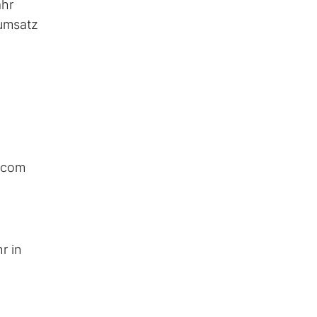
ahr
sumsatz
t.com
r in