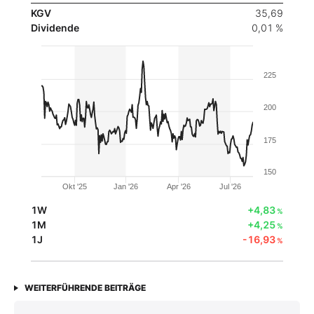
KGV
35,69
Dividende
0,01 %
225
200
175
150
Okt '25
Jan '26
Apr '26
Jul '26
1W
+4,83
%
1M
+4,25
%
1J
-16,93
%
WEITERFÜHRENDE BEITRÄGE