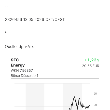
--
2326456 13.05.2026 CET/CEST
°
Quelle: dpa-Afx
SFC
+1,22
%
Energy
20,55
EUR
WKN 756857
Börse Düsseldorf
25
20