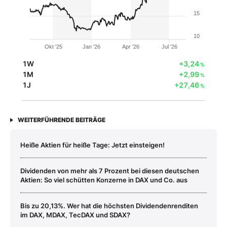
15
10
Okt '25
Jan '26
Apr '26
Jul '26
1W
+3,24
%
1M
+2,99
%
1J
+27,46
%
WEITERFÜHRENDE BEITRÄGE
Heiße Aktien für heiße Tage: Jetzt einsteigen!
Dividenden von mehr als 7 Prozent bei diesen deutschen
Aktien: So viel schütten Konzerne in DAX und Co. aus
Bis zu 20,13%. Wer hat die höchsten Dividendenrenditen
im DAX, MDAX, TecDAX und SDAX?