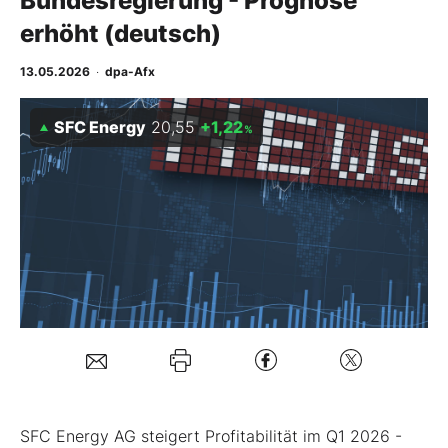
Bundesregierung - Prognose
erhöht (deutsch)
Mein B:O
13.05.2026
·
dpa-Afx
Mein Konto
SFC Energy
20,55
+1,22
%
Folgen Sie uns
Kontakt
SFC Energy AG steigert Profitabilität im Q1 2026 -