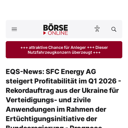
A
ktuelle Ausgabe BÖRSE ONLINE lesen
Börse
+++ attraktive Chance für Anleger +++ Dieser
Nutzfahrzeugkonzern überzeugt +++
News
Anlageprodukte
EQS-News: SFC Energy AG
steigert Profitabilität im Q1 2026 -
Finanz-Check
Rekordauftrag aus der Ukraine für
Abo & Shop
Verteidigungs- und zivile
Anwendungen im Rahmen der
BO-Musterdepots
Ertüchtigungsinitiative der
Experten