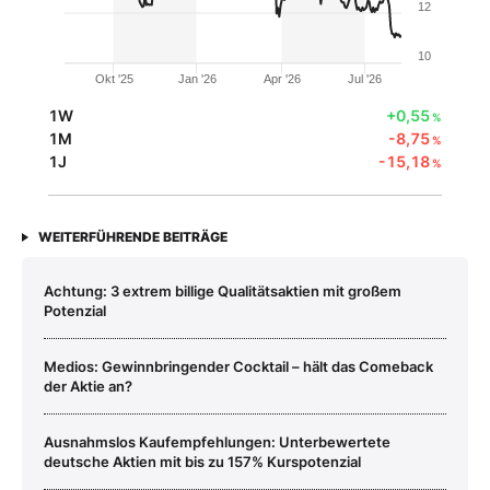
12
10
Okt '25
Jan '26
Apr '26
Jul '26
1W
+0,55
%
1M
-8,75
%
1J
-15,18
%
WEITERFÜHRENDE BEITRÄGE
Achtung: 3 extrem billige Qualitätsaktien mit großem
Potenzial
Medios: Gewinnbringender Cocktail – hält das Comeback
der Aktie an?
Ausnahmslos Kaufempfehlungen: Unterbewertete
deutsche Aktien mit bis zu 157% Kurspotenzial