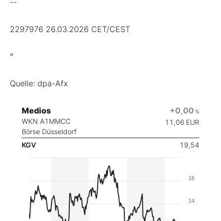
--
2297976 26.03.2026 CET/CEST
°
Quelle: dpa-Afx
Medios
+0,00
%
WKN A1MMCC
11,06
EUR
Börse Düsseldorf
KGV
19,54
16
14