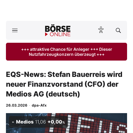
A
ktuelle Ausgabe BÖRSE ONLINE lesen
Börse
+++ attraktive Chance für Anleger +++ Dieser
Nutzfahrzeugkonzern überzeugt +++
News
Anlageprodukte
EQS-News: Stefan Bauerreis wird
neuer Finanzvorstand (CFO) der
Finanz-Check
Medios AG (deutsch)
Abo & Shop
26.03.2026
·
dpa-Afx
BO-Musterdepots
Medios
11,06
+0,00
%
Experten