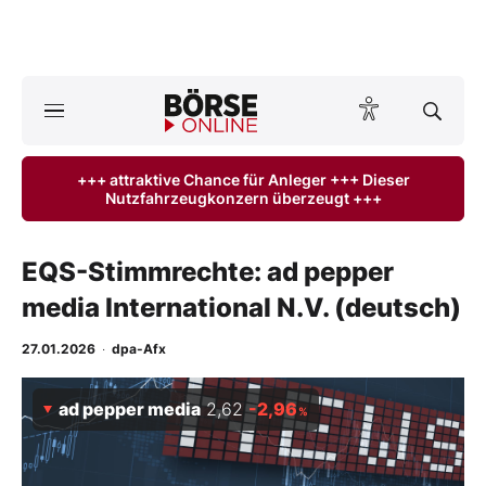
A
ktuelle Ausgabe BÖRSE ONLINE lesen
Börse
+++ attraktive Chance für Anleger +++ Dieser
Nutzfahrzeugkonzern überzeugt +++
News
Anlageprodukte
EQS-Stimmrechte: ad pepper
media International N.V. (deutsch)
Finanz-Check
27.01.2026
·
dpa-Afx
Abo & Shop
ad pepper media
2,62
-2,96
%
BO-Musterdepots
Experten