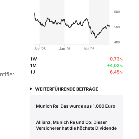
600
500
400
Sep '25
Jan '26
Mai '26
1W
-0,73
%
1M
+4,02
%
1J
-6,45
%
tifier
WEITERFÜHRENDE BEITRÄGE
Munich Re: Das wurde aus 1.000 Euro
Allianz, Munich Re und Co: Dieser
Versicherer hat die höchste Dividende