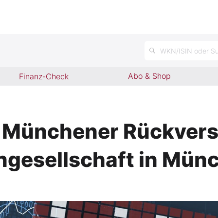
n
WKN/ISIN oder Su
Abo & Shop
Finanz-Check
 Münchener Rückvers
ngesellschaft in Mün