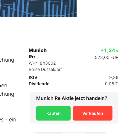
Munich
+1,24
%
Re
523,00
EUR
ichung
WKN 843002
Börse Düsseldorf
KGV
9,86
Dividende
0,05 %
hen
ichung
Munich Re
Aktie jetzt handeln?
Kaufen
Verkaufen
s - ein