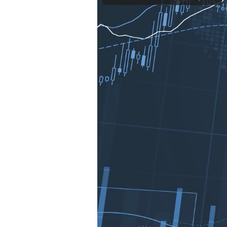
Experten
Mein B:O
Mein Konto
Folgen Sie uns
Kontakt