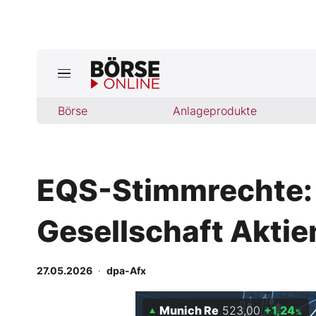
Jetzt a
ktuelle Ausgabe BÖRSE ONLINE lese
Börse
Börse
Anlageprodukte
News
EQS-Stimmrechte:
Anlageprodukte
Gesellschaft Aktie
Finanz-Check
Abo & Shop
27.05.2026
·
dpa-Afx
BO-Musterdepots
Munich Re
523,00
+1,24
%