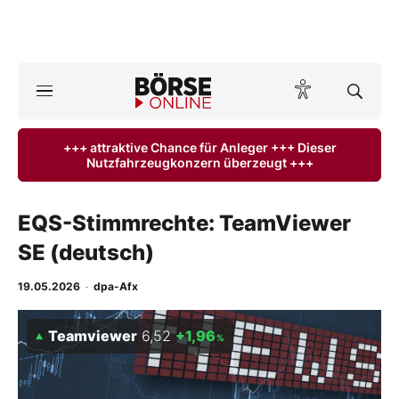
A
ktuelle Ausgabe BÖRSE ONLINE lesen
Börse
+++ attraktive Chance für Anleger +++ Dieser
Nutzfahrzeugkonzern überzeugt +++
News
Anlageprodukte
EQS-Stimmrechte: TeamViewer
SE (deutsch)
Finanz-Check
19.05.2026
·
dpa-Afx
Abo & Shop
Teamviewer
6,52
+1,96
%
BO-Musterdepots
Experten