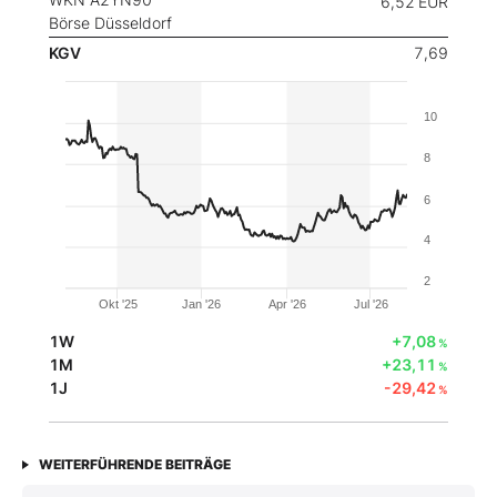
6,52
EUR
Börse Düsseldorf
KGV
7,69
10
8
6
4
2
Okt '25
Jan '26
Apr '26
Jul '26
1W
+7,08
%
1M
+23,11
%
1J
-29,42
%
WEITERFÜHRENDE BEITRÄGE