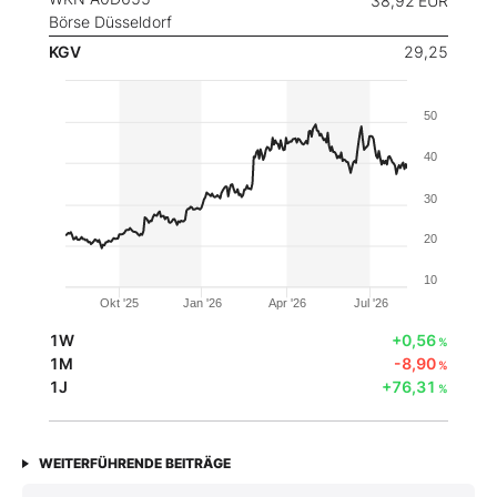
38,92
EUR
Börse Düsseldorf
KGV
29,25
50
40
30
20
10
Okt '25
Jan '26
Apr '26
Jul '26
1W
+0,56
%
1M
-8,90
%
1J
+76,31
%
WEITERFÜHRENDE BEITRÄGE