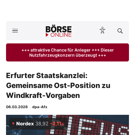
Börse
News
+++ attraktive Chance für Anleger +++ Dieser
Nutzfahrzeugkonzern überzeugt +++
Anlageprodukte
Finanz-Check
Erfurter Staatskanzlei:
Gemeinsame Ost-Position zu
Abo & Shop
Windkraft-Vorgaben
BO-Musterdepots
06.03.2026
·
dpa-Afx
Experten
Nordex
38,92
-2,11
%
Mein B:O