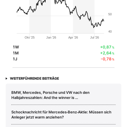
50
40
Okt '25
Jan '26
Apr '26
Jul '26
1W
+0,87
%
1M
+2,64
%
1J
-0,78
%
WEITERFÜHRENDE BEITRÄGE
BMW, Mercedes, Porsche und VW nach den
Halbjahreszahlen: And the winner is …
Schocknachricht für Mercedes‑Benz‑Aktie: Müssen sich
Anleger jetzt warm anziehen?