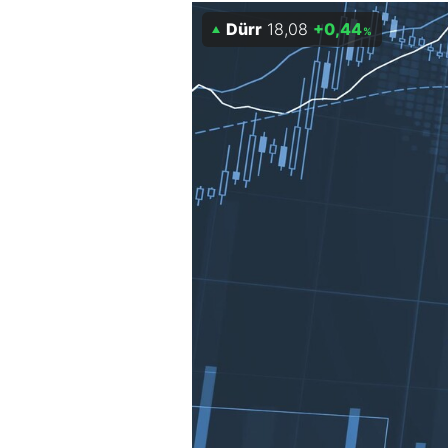
Dürr
18,08
+0,44
Mein B:O
%
Mein Konto
Folgen Sie uns
Kontakt