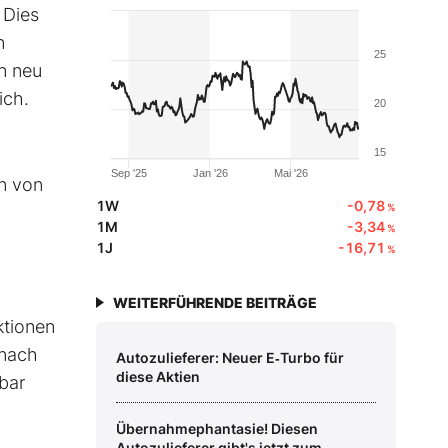
 Dies
n
25
n neu
ich.
20
15
Sep '25
Jan '26
Mai '26
n von
1W
-0,78
%
1M
-3,34
%
1J
-16,71
%
WEITERFÜHRENDE BEITRÄGE
ktionen
mnach
Autozulieferer: Neuer E‑Turbo für
diese Aktien
bar
Übernahmephantasie! Diesen
Autozulieferer gibt's jetzt zum