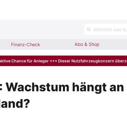
WKN/ISIN oder Su
Abo & Shop
Finanz-Check
aktive Chance für Anleger +++ Dieser Nutzfahrzeugkonzern über
achstum hängt an E
sland?