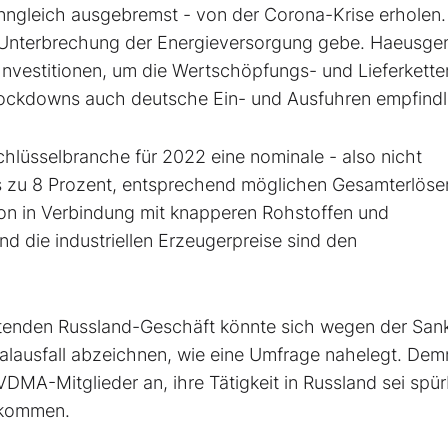
enngleich ausgebremst - von der Corona-Krise erholen.
 Unterbrechung der Energieversorgung gebe. Haeusge
Investitionen, um die Wertschöpfungs- und Lieferkette
Lockdowns auch deutsche Ein- und Ausfuhren empfindl
chlüsselbranche für 2022 eine nominale - also nicht
is zu 8 Prozent, entsprechend möglichen Gesamterlöse
ation in Verbindung mit knapperen Rohstoffen und
d die industriellen Erzeugerpreise sind den
tenden Russland-Geschäft könnte sich wegen der San
talausfall abzeichnen, wie eine Umfrage nahelegt. De
MA-Mitglieder an, ihre Tätigkeit in Russland sei spür
ekommen.