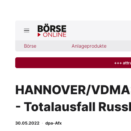
Börse
Börse
Anlageprodukte
News
Anlageprodukte
+++ attr
Finanz-Check
HANNOVER/VDMA: W
Abo & Shop
- Totalausfall Rus
BO-Musterdepots
30.05.2022
·
dpa-Afx
Experten