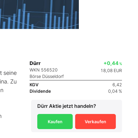
Dürr
+0,44
%
WKN 556520
18,08
EUR
t seine
Börse Düsseldorf
ina. Zu
KGV
6,42
on
Dividende
0,04 %
Dürr
Aktie jetzt handeln?
n
Kaufen
Verkaufen