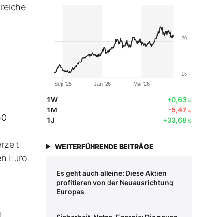
greiche
20
15
Sep '25
Jan '26
Mai '26
1W
+0,63
%
1M
-5,47
%
50
1J
+33,68
%
rzeit
WEITERFÜHRENDE BEITRÄGE
en Euro
Es geht auch alleine: Diese Aktien
profitieren von der Neuausrichtung
Europas
g
Sicherheit, Netze, Energie: Die neuen