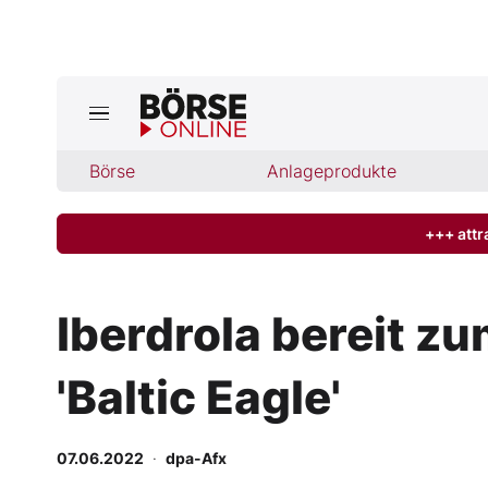
Jetzt a
ktuelle Ausgabe BÖRSE ONLINE lese
Börse
Börse
Anlageprodukte
News
+++ attr
Anlageprodukte
Iberdrola bereit 
Finanz-Check
'Baltic Eagle'
Abo & Shop
BO-Musterdepots
07.06.2022
·
dpa-Afx