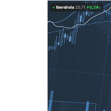
Experten
Iberdrola
20,71
+0,24
%
Mein B:O
Mein Konto
Folgen Sie uns
Kontakt