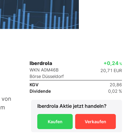
Iberdrola
+0,24
%
WKN A0M46B
20,71
EUR
Börse Düsseldorf
KGV
20,86
Dividende
0,02 %
n von
Iberdrola
Aktie jetzt handeln?
am
Kaufen
Verkaufen