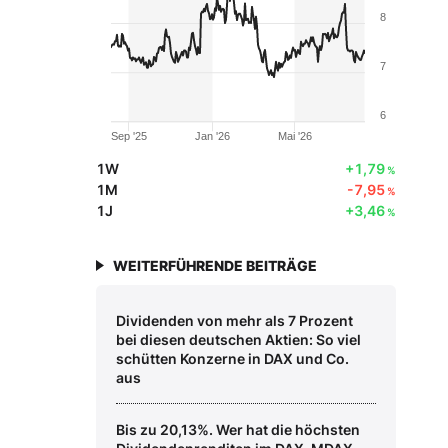
8
7
6
Sep '25
Jan '26
Mai '26
1W
+1,79
%
1M
-7,95
%
1J
+3,46
%
WEITERFÜHRENDE BEITRÄGE
Dividenden von mehr als 7 Prozent
bei diesen deutschen Aktien: So viel
schütten Konzerne in DAX und Co.
aus
Bis zu 20,13%. Wer hat die höchsten