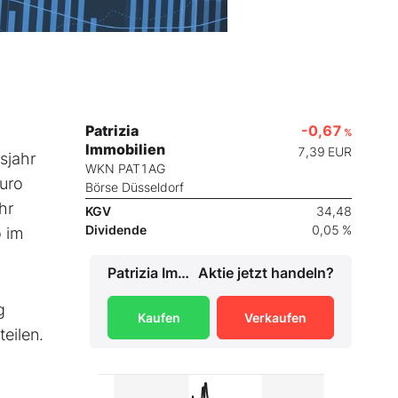
Patrizia
-0,67
%
Immobilien
7,39
EUR
sjahr
WKN PAT1AG
Euro
Börse Düsseldorf
hr
KGV
34,48
Dividende
0,05 %
o im
Patrizia Immobilien
Aktie jetzt handeln?
g
Kaufen
Verkaufen
eilen.