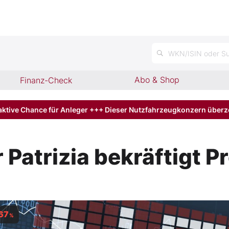
WKN/ISIN oder Su
Abo & Shop
Finanz-Check
aktive Chance für Anleger +++ Dieser Nutzfahrzeugkonzern über
 Patrizia bekräftigt 
67
%