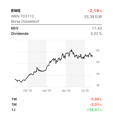
RWE
-2,19
%
WKN 703712
55,38
EUR
Börse Düsseldorf
KGV
17,43
Dividende
0,02 %
60
50
40
30
Okt '25
Jan '26
Apr '26
Jul '26
1W
-0,84
%
1M
-2,01
%
1J
+59,41
%