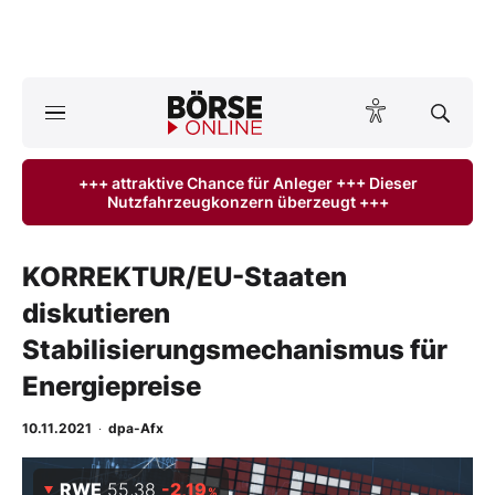
A
ktuelle Ausgabe BÖRSE ONLINE lesen
Börse
+++ attraktive Chance für Anleger +++ Dieser
Nutzfahrzeugkonzern überzeugt +++
News
Anlageprodukte
KORREKTUR/EU-Staaten
diskutieren
Finanz-Check
Stabilisierungsmechanismus für
Abo & Shop
Energiepreise
BO-Musterdepots
10.11.2021
·
dpa-Afx
Experten
RWE
55,38
-2,19
%