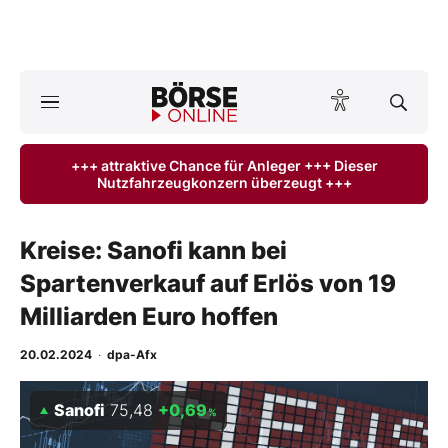
A
ktuelle Ausgabe BÖRSE ONLINE lesen
Börse
+++ attraktive Chance für Anleger +++ Dieser
Nutzfahrzeugkonzern überzeugt +++
News
Anlageprodukte
Kreise: Sanofi kann bei
Spartenverkauf auf Erlös von 19
Finanz-Check
Milliarden Euro hoffen
Abo & Shop
20.02.2024
·
dpa-Afx
BO-Musterdepots
Sanofi
75,48
+0,69
%
Experten