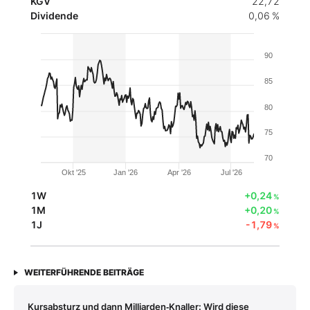
KGV
22,72
Dividende
0,06 %
90
85
80
75
70
Okt '25
Jan '26
Apr '26
Jul '26
1W
+0,24
%
1M
+0,20
%
1J
-1,79
%
WEITERFÜHRENDE BEITRÄGE
Kursabsturz und dann Milliarden‑Knaller: Wird diese