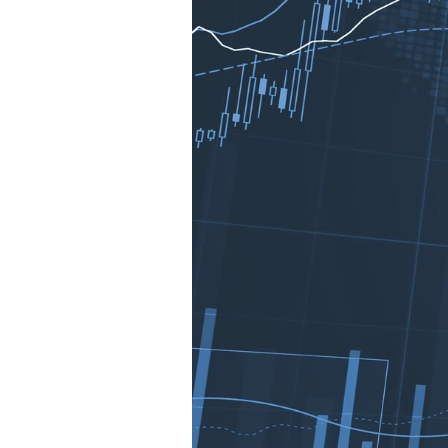
Experten
Mein B:O
Mein Konto
Folgen Sie uns
Kontakt