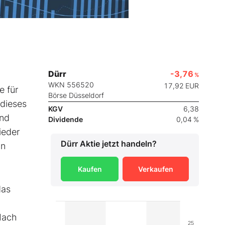
Dürr
-3,76
%
WKN 556520
17,92
EUR
 für
Börse Düsseldorf
 dieses
KGV
6,38
and
Dividende
0,04 %
ieder
Dürr
Aktie jetzt handeln?
in
Kaufen
Verkaufen
das
Nach
25