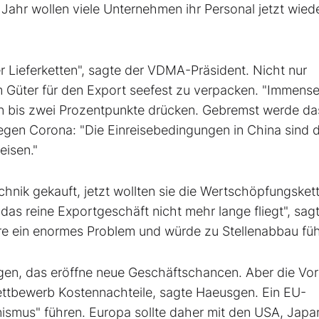
ahr wollen viele Unternehmen ihr Personal jetzt wied
er Lieferketten", sagte der VDMA-Präsident. Nicht nur
um Güter für den Export seefest zu verpacken. "Immens
in bis zwei Prozentpunkte drücken. Gebremst werde da
n Corona: "Die Einreisebedingungen in China sind d
eisen."
hnik gekauft, jetzt wollten sie die Wertschöpfungskett
das reine Exportgeschäft nicht mehr lange fliegt", sag
re ein enormes Problem und würde zu Stellenabbau füh
en, das eröffne neue Geschäftschancen. Aber die Vo
ettbewerb Kostennachteile, sagte Haeusgen. Ein EU-
ionismus" führen. Europa sollte daher mit den USA, Jap