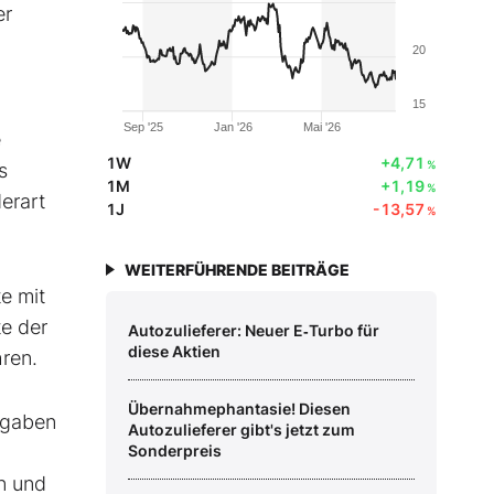
er
20
15
Sep '25
Jan '26
Mai '26
e
1W
+4,71
%
s
1M
+1,19
%
erart
1J
-13,57
%
WEITERFÜHRENDE BEITRÄGE
e mit
te der
Autozulieferer: Neuer E‑Turbo für
diese Aktien
ren.
Übernahmephantasie! Diesen
rgaben
Autozulieferer gibt's jetzt zum
Sonderpreis
an und