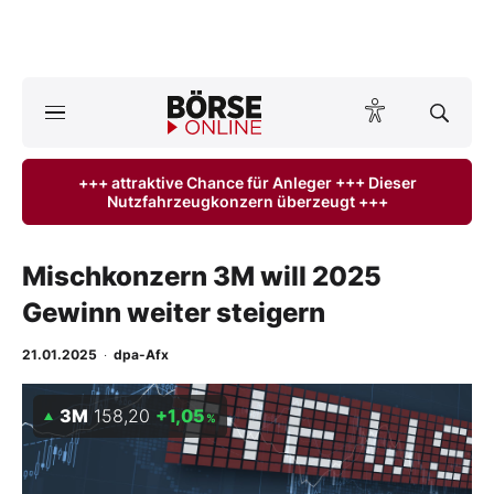
A
ktuelle Ausgabe BÖRSE ONLINE lesen
Börse
+++ attraktive Chance für Anleger +++ Dieser
Nutzfahrzeugkonzern überzeugt +++
News
Anlageprodukte
Mischkonzern 3M will 2025
Gewinn weiter steigern
Finanz-Check
21.01.2025
·
dpa-Afx
Abo & Shop
3M
158,20
+1,05
%
BO-Musterdepots
Experten