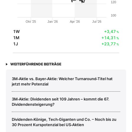
120
100
Okt '25
Jan '26
Apr '26
Jul '26
1W
+3,47
%
1M
+14,31
%
1J
+23,77
%
WEITERFÜHRENDE BEITRÄGE
3M‑Aktie vs. Bayer‑Aktie: Welcher Turnaround‑Titel hat
jetzt mehr Potenzial
3M‑Aktie: Dividenden seit 109 Jahren – kommt die 67.
Dividendensteigerung?
Dividenden‑Könige, Tech‑Giganten und Co. – Noch bis zu
30 Prozent Kurspotenzial bei US‑Aktien