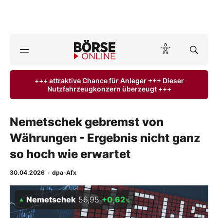
A
ktuelle Ausgabe BÖRSE ONLINE lesen
Börse
+++ attraktive Chance für Anleger +++ Dieser
Nutzfahrzeugkonzern überzeugt +++
News
Anlageprodukte
Nemetschek gebremst von
Währungen - Ergebnis nicht ganz
Finanz-Check
so hoch wie erwartet
Abo & Shop
30.04.2026
·
dpa-Afx
BO-Musterdepots
Nemetschek
56,95
+0,62
%
Experten