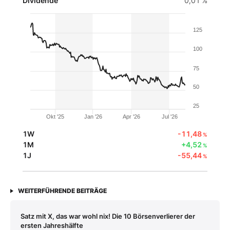
Dividende
0,01 %
125
100
75
50
25
Okt '25
Jan '26
Apr '26
Jul '26
1W
-11,48
%
1M
+4,52
%
1J
-55,44
%
WEITERFÜHRENDE BEITRÄGE
Satz mit X, das war wohl nix! Die 10 Börsenverlierer der
ersten Jahreshälfte