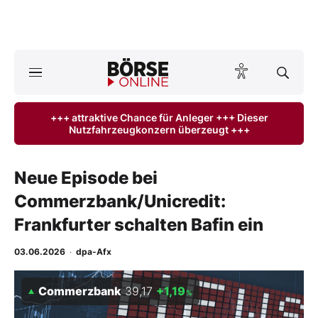
A
ktuelle Ausgabe BÖRSE ONLINE lesen
Börse
+++ attraktive Chance für Anleger +++ Dieser
Nutzfahrzeugkonzern überzeugt +++
News
Anlageprodukte
Neue Episode bei
Commerzbank/Unicredit:
Finanz-Check
Frankfurter schalten Bafin ein
Abo & Shop
03.06.2026
·
dpa-Afx
BO-Musterdepots
Commerzbank
39,17
+1,19
%
Experten