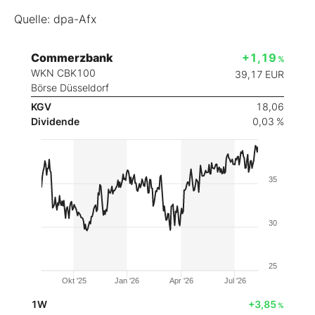
Quelle: dpa-Afx
Commerzbank
+1,19
%
WKN CBK100
39,17
EUR
Börse Düsseldorf
KGV
18,06
Dividende
0,03 %
35
30
25
Okt '25
Jan '26
Apr '26
Jul '26
1W
+3,85
%