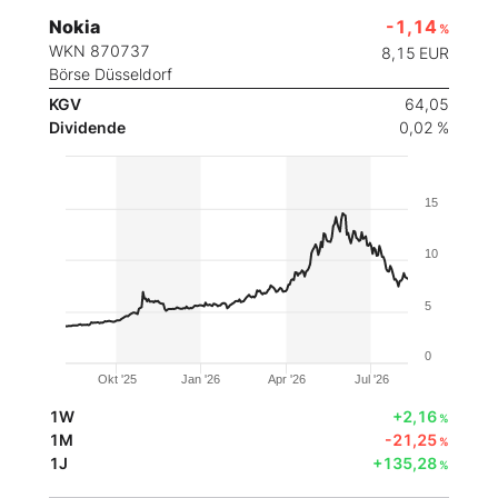
Nokia
-1,14
%
WKN 870737
8,15
EUR
Börse Düsseldorf
KGV
64,05
Dividende
0,02 %
15
10
5
0
Okt '25
Jan '26
Apr '26
Jul '26
1W
+2,16
%
1M
-21,25
%
1J
+135,28
%