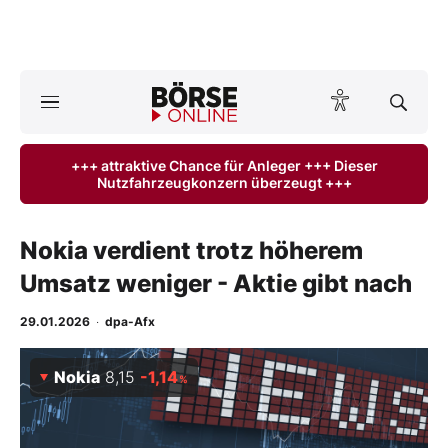
A
ktuelle Ausgabe BÖRSE ONLINE lesen
Börse
+++ attraktive Chance für Anleger +++ Dieser
Nutzfahrzeugkonzern überzeugt +++
News
Anlageprodukte
Nokia verdient trotz höherem
Umsatz weniger - Aktie gibt nach
Finanz-Check
29.01.2026
·
dpa-Afx
Abo & Shop
Nokia
8,15
-1,14
%
BO-Musterdepots
Experten