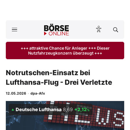
A
ktuelle Ausgabe BÖRSE ONLINE lesen
Börse
+++ attraktive Chance für Anleger +++ Dieser
Nutzfahrzeugkonzern überzeugt +++
News
Anlageprodukte
Notrutschen-Einsatz bei
Lufthansa-Flug - Drei Verletzte
Finanz-Check
12.05.2026
·
dpa-Afx
Abo & Shop
Deutsche Lufthansa
8,69
+2,12
%
BO-Musterdepots
Experten