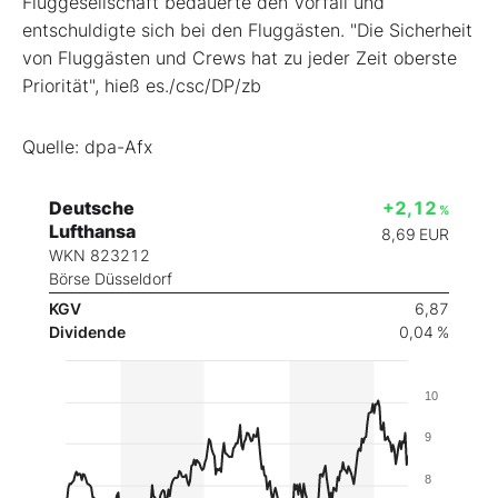
Fluggesellschaft bedauerte den Vorfall und
entschuldigte sich bei den Fluggästen. "Die Sicherheit
von Fluggästen und Crews hat zu jeder Zeit oberste
Priorität", hieß es./csc/DP/zb
Quelle: dpa-Afx
Deutsche
+2,12
%
Lufthansa
8,69
EUR
WKN 823212
Börse Düsseldorf
KGV
6,87
Dividende
0,04 %
10
9
8