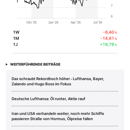
7
6
Okt '25
Jan '26
Apr '26
Jul '26
1W
-6,40
%
1M
-14,81
%
1J
+19,76
%
WEITERFÜHRENDE BEITRÄGE
Dax schraubt Rekordhoch höher ‑ Lufthansa, Bayer,
Zalando und Hugo Boss im Fokus
Deutsche Lufthansa: Öl runter, Aktie rauf
Iran und USA verhandeln weiter, noch mehr Schiffe
passieren Straße von Hormus, Ölpreise fallen