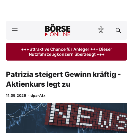
A
ktuelle Ausgabe BÖRSE ONLINE lesen
Börse
+++ attraktive Chance für Anleger +++ Dieser
Nutzfahrzeugkonzern überzeugt +++
News
Anlageprodukte
Patrizia steigert Gewinn kräftig -
Aktienkurs legt zu
Finanz-Check
11.05.2026
·
dpa-Afx
Abo & Shop
-
%
BO-Musterdepots
Experten