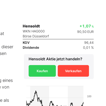
Hensoldt
+1,07
%
WKN HAG000
90,50
EUR
at
Börse Düsseldorf
KGV
96,44
u dieser
Dividende
0,01 %
ssen
Hensoldt
Aktie jetzt handeln?
Kaufen
Verkaufen
g eines
e von
100
e als