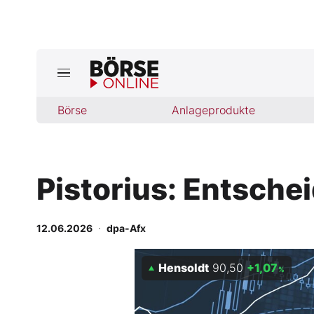
Börse
Börse
Anlageprodukte
News
Anlageprodukte
Pistorius: Entsche
Finanz-Check
Abo & Shop
12.06.2026
·
dpa-Afx
BO-Musterdepots
Hensoldt
90,50
+1,07
%
Experten