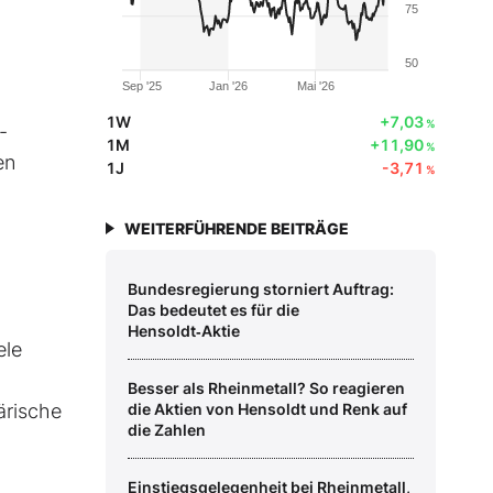
75
50
Sep '25
Jan '26
Mai '26
1W
+7,03
%
-
1M
+11,90
%
en
1J
-3,71
%
WEITERFÜHRENDE BEITRÄGE
Bundesregierung storniert Auftrag:
Das bedeutet es für die
Hensoldt‑Aktie
ele
n
Besser als Rheinmetall? So reagieren
ärische
die Aktien von Hensoldt und Renk auf
die Zahlen
Einstiegsgelegenheit bei Rheinmetall,