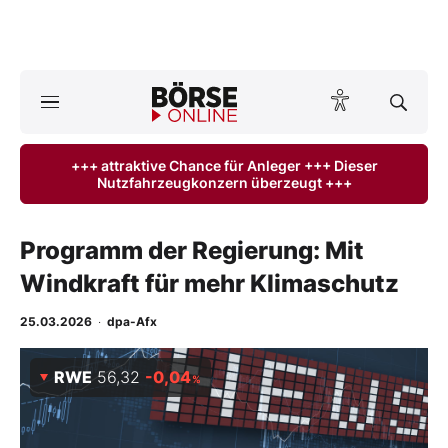
A
ktuelle Ausgabe BÖRSE ONLINE lesen
Börse
+++ attraktive Chance für Anleger +++ Dieser
Nutzfahrzeugkonzern überzeugt +++
News
Anlageprodukte
Programm der Regierung: Mit
Windkraft für mehr Klimaschutz
Finanz-Check
25.03.2026
·
dpa-Afx
Abo & Shop
RWE
56,32
-0,04
%
BO-Musterdepots
Experten