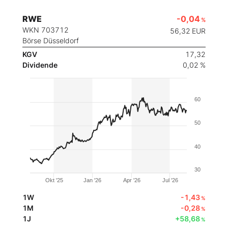
RWE
-0,04
%
WKN 703712
56,32
EUR
Börse Düsseldorf
KGV
17,32
Dividende
0,02 %
60
50
40
30
Okt '25
Jan '26
Apr '26
Jul '26
1W
-1,43
%
1M
-0,28
%
1J
+58,68
%