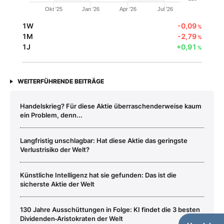
Okt '25
Jan '26
Apr '26
Jul '26
1W
-0,09
%
1M
-2,79
%
1J
+0,91
%
WEITERFÜHRENDE BEITRÄGE
Handelskrieg? Für diese Aktie überraschenderweise kaum
ein Problem, denn...
Langfristig unschlagbar: Hat diese Aktie das geringste
Verlustrisiko der Welt?
Künstliche Intelligenz hat sie gefunden: Das ist die
sicherste Aktie der Welt
130 Jahre Ausschüttungen in Folge: KI findet die 3 besten
Dividenden‑Aristokraten der Welt