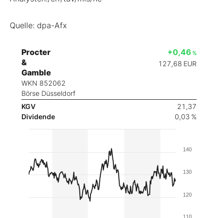
Quelle: dpa-Afx
Procter
+0,46
%
&
127,68
EUR
Gamble
WKN 852062
Börse Düsseldorf
KGV
21,37
Dividende
0,03 %
140
130
120
110