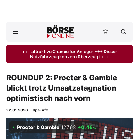
A
ktuelle Ausgabe BÖRSE ONLINE lesen
Börse
+++ attraktive Chance für Anleger +++ Dieser
Nutzfahrzeugkonzern überzeugt +++
News
Anlageprodukte
ROUNDUP 2: Procter & Gamble
blickt trotz Umsatzstagnation
Finanz-Check
optimistisch nach vorn
Abo & Shop
22.01.2026
·
dpa-Afx
BO-Musterdepots
Procter & Gamble
127,68
+0,46
%
Experten