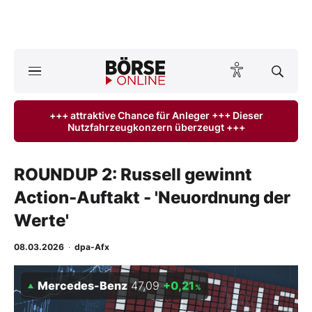
Börse
News
+++ attraktive Chance für Anleger +++ Dieser
Nutzfahrzeugkonzern überzeugt +++
Anlageprodukte
Finanz-Check
ROUNDUP 2: Russell gewinnt
Action-Auftakt - 'Neuordnung der
Abo & Shop
Werte'
BO-Musterdepots
08.03.2026
·
dpa-Afx
Experten
Mercedes-Benz
47,09
+0,21
%
Mein B:O