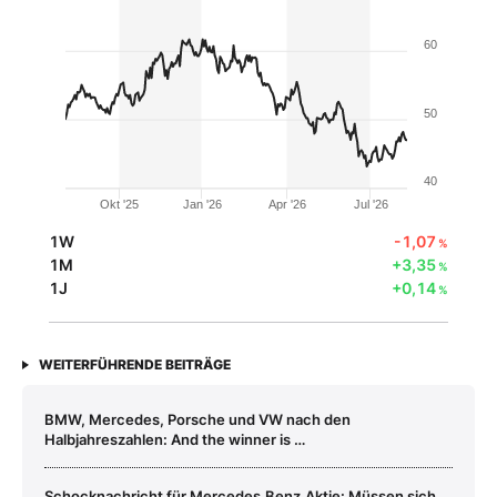
60
50
40
Okt '25
Jan '26
Apr '26
Jul '26
1W
-1,07
%
1M
+3,35
%
1J
+0,14
%
WEITERFÜHRENDE BEITRÄGE
BMW, Mercedes, Porsche und VW nach den
Halbjahreszahlen: And the winner is …
Schocknachricht für Mercedes‑Benz‑Aktie: Müssen sich