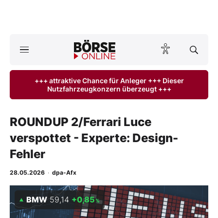
A
ktuelle Ausgabe BÖRSE ONLINE lesen
Börse
+++ attraktive Chance für Anleger +++ Dieser
Nutzfahrzeugkonzern überzeugt +++
News
Anlageprodukte
ROUNDUP 2/Ferrari Luce
verspottet - Experte: Design-
Finanz-Check
Fehler
Abo & Shop
28.05.2026
·
dpa-Afx
BO-Musterdepots
BMW
59,14
+0,85
%
Experten