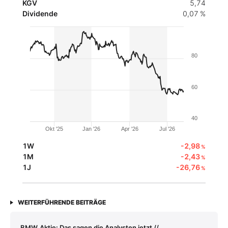
KGV
5,74
Dividende
0,07 %
80
60
40
Okt '25
Jan '26
Apr '26
Jul '26
1W
-2,98
%
1M
-2,43
%
1J
-26,76
%
WEITERFÜHRENDE BEITRÄGE
BMW‑Aktie: Das sagen die Analysten jetzt //