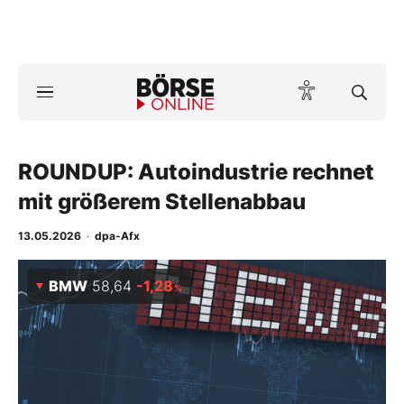
A
ktuelle Ausgabe BÖRSE ONLINE lesen
Börse
News
ROUNDUP: Autoindustrie rechnet
mit größerem Stellenabbau
Anlageprodukte
13.05.2026
·
dpa-Afx
Finanz-Check
BMW
58,64
-1,28
%
Abo & Shop
BO-Musterdepots
Experten