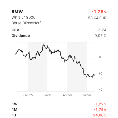
BMW
-1,28
%
WKN 519000
58,64
EUR
Börse Düsseldorf
KGV
5,74
Dividende
0,07 %
80
60
40
Okt '25
Jan '26
Apr '26
Jul '26
1W
-1,22
%
1M
-1,75
%
1J
-24,68
%