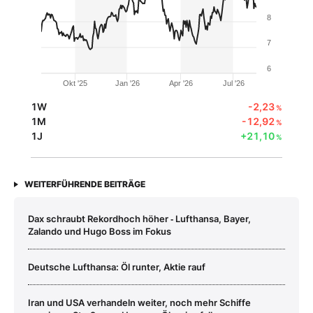
8
7
6
Okt '25
Jan '26
Apr '26
Jul '26
1W
-2,23
%
1M
-12,92
%
1J
+21,10
%
WEITERFÜHRENDE BEITRÄGE
Dax schraubt Rekordhoch höher ‑ Lufthansa, Bayer,
Zalando und Hugo Boss im Fokus
Deutsche Lufthansa: Öl runter, Aktie rauf
Iran und USA verhandeln weiter, noch mehr Schiffe