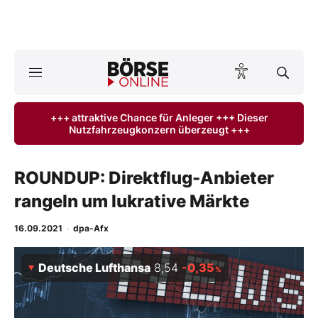
A
ktuelle Ausgabe BÖRSE ONLINE lesen
Börse
+++ attraktive Chance für Anleger +++ Dieser
Nutzfahrzeugkonzern überzeugt +++
News
Anlageprodukte
ROUNDUP: Direktflug-Anbieter
rangeln um lukrative Märkte
Finanz-Check
16.09.2021
·
dpa-Afx
Abo & Shop
Deutsche Lufthansa
8,54
-0,35
%
BO-Musterdepots
Experten