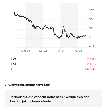
3,75
3,5
3,25
3
2,75
Okt '25
Jan '26
Apr '26
Jul '26
1W
-0,49
%
1M
-0,81
%
1J
-14,80
%
WEITERFÜHRENDE BEITRÄGE
Dortmund‑Aktie vor dem Comeback? Warum sich der
Einstieg jetzt lohnen könnte