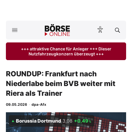
A
ktuelle Ausgabe BÖRSE ONLINE lesen
Börse
+++ attraktive Chance für Anleger +++ Dieser
Nutzfahrzeugkonzern überzeugt +++
News
Anlageprodukte
ROUNDUP: Frankfurt nach
Niederlabe beim BVB weiter mit
Finanz-Check
Riera als Trainer
Abo & Shop
09.05.2026
·
dpa-Afx
BO-Musterdepots
Borussia Dortmund
3,08
+0,49
%
Experten