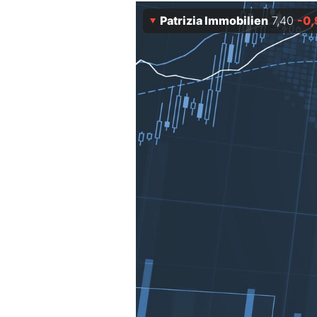
Experten
Patrizia Immobilien
7,40
-0,
Mein B:O
Mein Konto
Folgen Sie uns
Kontakt