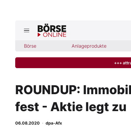
Jetzt a
ktuelle Ausgabe BÖRSE ONLINE lese
Börse
Börse
Anlageprodukte
News
+++ attr
Anlageprodukte
ROUNDUP: Immobilie
Finanz-Check
fest - Aktie legt zu
Abo & Shop
BO-Musterdepots
06.08.2020
·
dpa-Afx