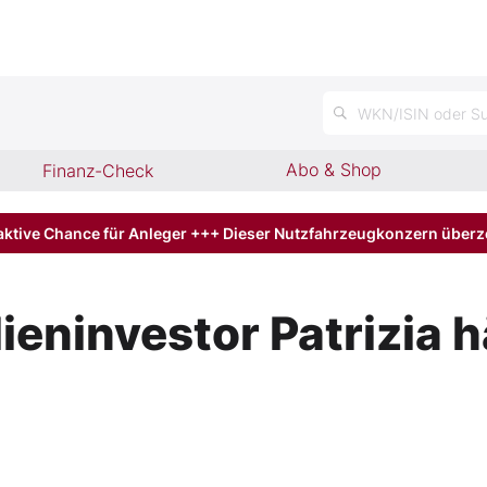
n
WKN/ISIN oder Su
Abo & Shop
Finanz-Check
aktive Chance für Anleger +++ Dieser Nutzfahrzeugkonzern über
ninvestor Patrizia h