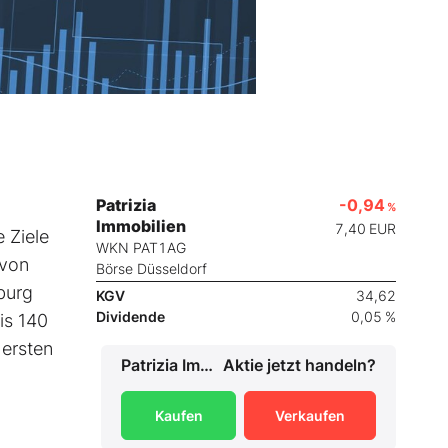
Patrizia
-0,94
%
Immobilien
7,40
EUR
 Ziele
WKN PAT1AG
 von
Börse Düsseldorf
burg
KGV
34,62
Dividende
0,05 %
is 140
 ersten
Patrizia Immobilien
Aktie jetzt handeln?
Kaufen
Verkaufen