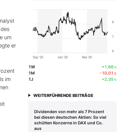
nalyst
8
 des
ie um
7
egte er
6
Sep '25
Jan '26
Mai '26
1W
+1,66
%
rozent
1M
-10,01
%
ls im
1J
+2,35
%
onen
WEITERFÜHRENDE BEITRÄGE
it
Dividenden von mehr als 7 Prozent
bei diesen deutschen Aktien: So viel
schütten Konzerne in DAX und Co.
aus