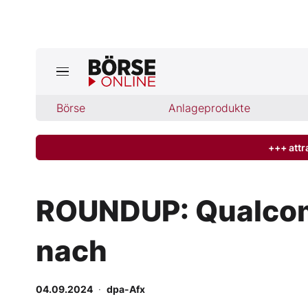
Jetzt a
ktuelle Ausgabe BÖRSE ONLINE lese
Börse
Börse
Anlageprodukte
News
+++ attr
Anlageprodukte
ROUNDUP: Qualcomm 
Finanz-Check
nach
Abo & Shop
BO-Musterdepots
04.09.2024
·
dpa-Afx