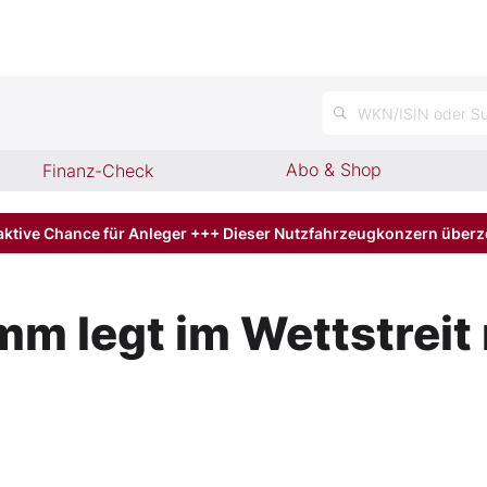
n
WKN/ISIN oder Su
Abo & Shop
Finanz-Check
aktive Chance für Anleger +++ Dieser Nutzfahrzeugkonzern über
legt im Wettstreit m