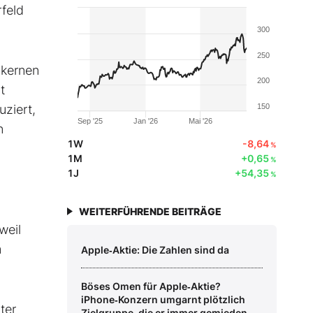
rfeld
300
250
nkernen
200
t
ziert,
150
Sep '25
Jan '26
Mai '26
n
1W
-8,64
%
1M
+0,65
%
1J
+54,35
%
WEITERFÜHRENDE BEITRÄGE
weil
m
Apple‑Aktie: Die Zahlen sind da
Böses Omen für Apple‑Aktie?
iPhone‑Konzern umgarnt plötzlich
ter
Zielgruppe, die er immer gemieden