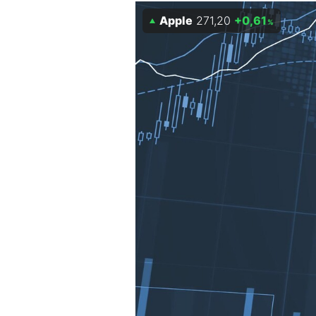
Experten
Apple
271,20
+0,61
%
Mein B:O
Mein Konto
Folgen Sie uns
Kontakt