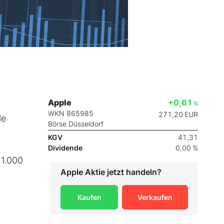
Apple
+0,61
%
WKN 865985
271,20
EUR
le
Börse Düsseldorf
KGV
41,31
d
Dividende
0,00 %
 1.000
Apple
Aktie jetzt handeln?
Kaufen
Verkaufen