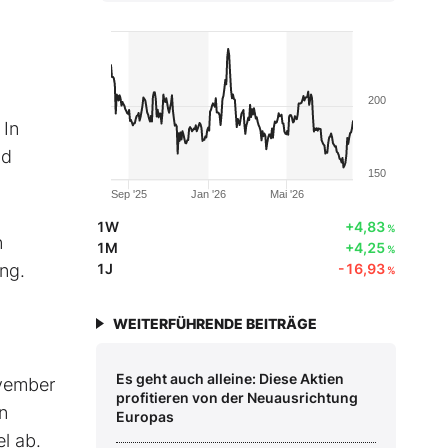
200
 In
nd
150
Sep '25
Jan '26
Mai '26
1W
+4,83
%
n
1M
+4,25
%
ng.
1J
-16,93
%
WEITERFÜHRENDE BEITRÄGE
Es geht auch alleine: Diese Aktien
ovember
profitieren von der Neuausrichtung
n
Europas
l ab.