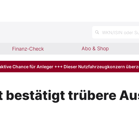
n
WKN/ISIN oder Su
Abo & Shop
Finanz-Check
aktive Chance für Anleger +++ Dieser Nutzfahrzeugkonzern über
estätigt trübere Aus