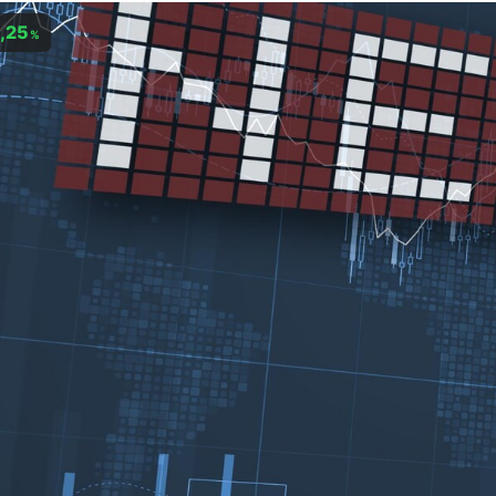
,25
%