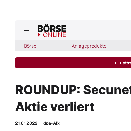
Jetzt a
ktuelle Ausgabe BÖRSE ONLINE lese
Börse
Börse
Anlageprodukte
News
+++ attr
Anlageprodukte
ROUNDUP: Secunet b
Finanz-Check
Aktie verliert
Abo & Shop
BO-Musterdepots
21.01.2022
·
dpa-Afx