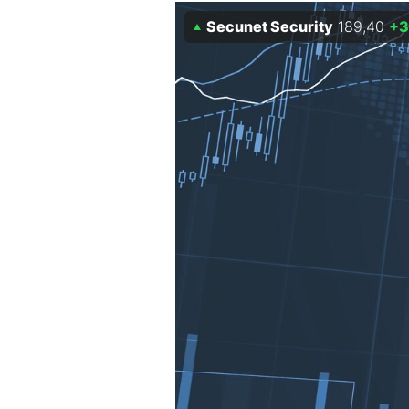
Experten
Secunet Security
189,40
+3
Mein B:O
Mein Konto
Folgen Sie uns
Kontakt