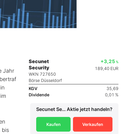
Secunet
+3,25
%
Security
189,40
EUR
e Jahr
WKN 727650
bertraf
Börse Düsseldorf
in
KGV
35,69
Dividende
0,01 %
 im
Secunet Security
Aktie jetzt handeln?
en
Kaufen
Verkaufen
 bis