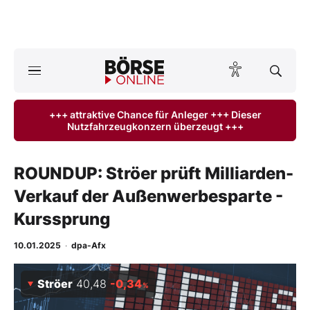
A
ktuelle Ausgabe BÖRSE ONLINE lesen
Börse
+++ attraktive Chance für Anleger +++ Dieser
Nutzfahrzeugkonzern überzeugt +++
News
Anlageprodukte
ROUNDUP: Ströer prüft Milliarden-
Verkauf der Außenwerbesparte -
Finanz-Check
Kurssprung
Abo & Shop
10.01.2025
·
dpa-Afx
BO-Musterdepots
Ströer
40,48
-0,34
%
Experten