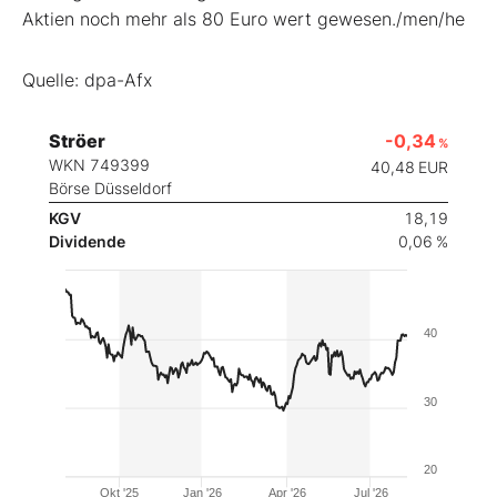
Aktien noch mehr als 80 Euro wert gewesen./men/he
Quelle: dpa-Afx
Ströer
-0,34
%
WKN 749399
40,48
EUR
Börse Düsseldorf
KGV
18,19
Dividende
0,06 %
40
30
20
Okt '25
Jan '26
Apr '26
Jul '26