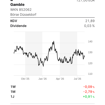
127,00
EUR
Gamble
WKN 852062
Börse Düsseldorf
KGV
21,89
Dividende
0,03 %
140
130
120
110
Okt '25
Jan '26
Apr '26
Jul '26
1W
-0,09
%
1M
-2,79
%
1J
+0,91
%