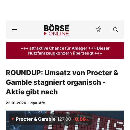
A
ktuelle Ausgabe BÖRSE ONLINE lesen
Börse
+++ attraktive Chance für Anleger +++ Dieser
Nutzfahrzeugkonzern überzeugt +++
News
Anlageprodukte
ROUNDUP: Umsatz von Procter &
Gamble stagniert organisch -
Finanz-Check
Aktie gibt nach
Abo & Shop
22.01.2026
·
dpa-Afx
BO-Musterdepots
Procter & Gamble
127,00
-0,08
%
Experten